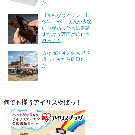
た
【知らなきゃソン！】
今年（R4）収入が少な
い月があった人は申請
すれば５万円が給付さ
れるよ！
古物商許可を個人で取
得してみたら簡単だっ
た
何でも揃うアイリスやばっ！