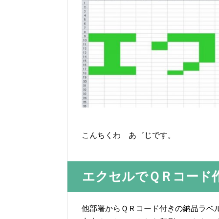
こんちくわ あ゛じです。
エクセルでＱＲコード
他部署からＱＲコード付きの納品ラベ