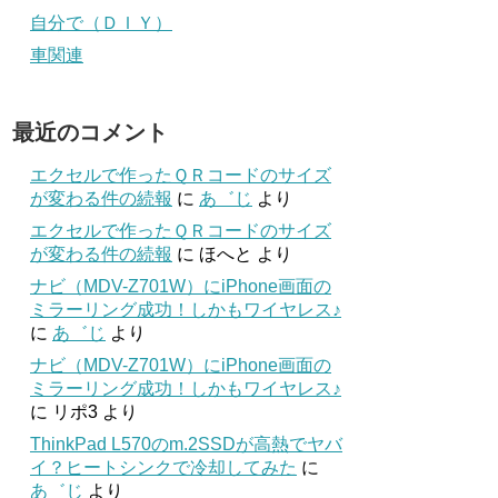
自分で（ＤＩＹ）
車関連
最近のコメント
エクセルで作ったＱＲコードのサイズ
が変わる件の続報
に
あ゛じ
より
エクセルで作ったＱＲコードのサイズ
が変わる件の続報
に
ほへと
より
ナビ（MDV-Z701W）にiPhone画面の
ミラーリング成功！しかもワイヤレス♪
に
あ゛じ
より
ナビ（MDV-Z701W）にiPhone画面の
ミラーリング成功！しかもワイヤレス♪
に
リポ3
より
ThinkPad L570のm.2SSDが高熱でヤバ
イ？ヒートシンクで冷却してみた
に
あ゛じ
より