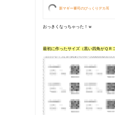
新マギー審司のびっくりデカ耳
おっきくなっちゃった！ｗ
最初に作ったサイズ（黒い四角がＱＲ