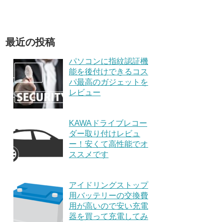
最近の投稿
パソコンに指紋認証機
能を後付けできるコス
パ最高のガジェットを
レビュー
KAWAドライブレコー
ダー取り付けレビュ
ー！安くて高性能でオ
ススメです
アイドリングストップ
用バッテリーの交換費
用が高いので安い充電
器を買って充電してみ