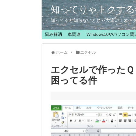
知ってりゃトクする
知ってると知らないとじゃ大違い！オト
悩み解消
車関連
Windows10やパソコン関
ホーム
エクセル
エクセルで作ったＱ
困ってる件