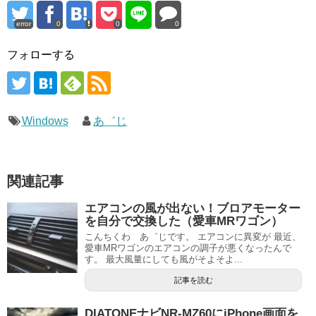
error
0
0
0
フォローする
Windows
あ゛じ
関連記事
エアコンの風が出ない！ブロアモーター
を自分で交換した（愛車MRワゴン）
こんちくわ あ゛じです。 エアコンに異変が 最近、
愛車MRワゴンのエアコンの調子が悪くなったんで
す。 最大風量にしても風がそよそよ...
記事を読む
DIATONEナビNR-MZ60にiPhone画面を