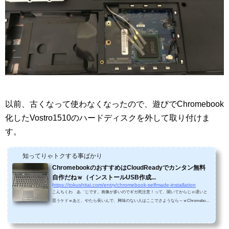
以前、古くなって使わなくなったので、遊びでChromebook
化したVostro1510のハードディスクを外して取り付けま
す。
知ってりゃトクする事ばかり
ChromebookのおすすめはCloudReadyでカンタン無料
自作だねｗ（インストールUSB作成...
https://tokushitai.com/entry/chromebook-selfmade-installation
こんちくわ あ゛じです。画像が多いのでギガ死注意！って、開いてからじゃ遅いと
思うケドｗあと、やたら長いんで、興味のない人はここでさようなら～ｗChromebook
を自作してみたChromebookって知ってますか？カンタンに言えばGoogleが出してるO
S（パソコン）ですね。結構安いし、どんなのかなぁ～って少し興味があったんです
が、「Chromium OS」というOSの無料版があって、これを自分でインストールすれば