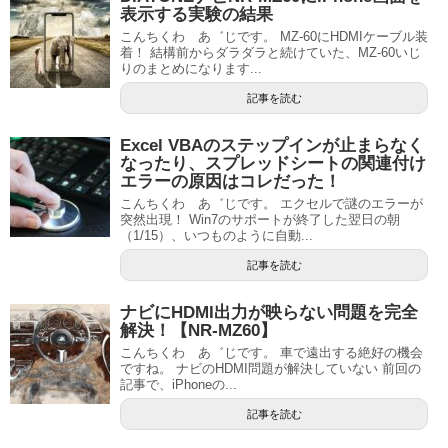
表示する実験の結果
こんちくわ あ゛じです。 MZ-60にHDMIケーブル装
着！ 結構前からダラダラと続けていた、MZ-60いじ
りのまとめになります...
記事を読む
Excel VBAのステップインが止まらなく
なったり、スプレッドシートの関連付け
エラーの原因はコレだった！
こんちくわ あ゛じです。 エクセルで謎のエラーが
突然出現！ Win7のサポートが終了した翌日の朝
（1/15）、いつものように自動...
記事を読む
ナビにHDMI出力が映らない問題を完全
解決！【NR-MZ60】
こんちくわ あ゛じです。 車で遠出する絶好の機会
ですね。 ナビのHDMI問題が解決していない 前回の
記事で、iPhoneの...
記事を読む