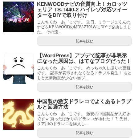
KENWOODナビの音質向上！カロッツ
ェリア TS-T440-2 ハイレゾ対応ツイー
ターをDIYで取り付け
こんちくわ あ゛じです。 先日、ミラージュくんの
ナビをKENWOODのMDV-Z701WにDIYで交換しまし
た。 その流...
記事を読む
【WordPress】アプデで記事が非表示
になった原因は、はてなブログだった！
こんちくわ あ゛じです。 めっちゃ久し振りの更新
です。 記事が表示されなくなるトラブル発生！ もと
もと更新頻度が少ない当ブ...
記事を読む
中国製の激安ドラレコでよくあるトラブ
ルと回避方法
こんちくわ あ゛じです。 激安の中国製品が大好き
ですｗ 買ったばかりのドラレコが壊れた！？ 先日、
リア用のドラレコを購入し...
記事を読む