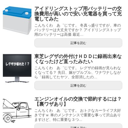
アイドリングストップ用バッテリーの交
換費用が高いので安い充電器を買って充
電してみた
こんちくわ あ゛じです。 冬真っ盛りですが、車の
バッテリーは大丈夫ですか？ アイドリングストップ
用のバッテリーは高価 最近...
記事を読む
東芝レグザの外付けＨＤＤに録画出来な
くなったけど直ったみたい
こんちくわ あ゛じです。 レグザの録画が見られな
くなってる？ 先日、嫁がプルプル、ワナワナしなが
ら「録画してたヤツ、全部消したの...
記事を読む
エンジンオイルの交換で節約するには？
【裏ワザあり】
こんちくわ あ゛じです。 おトクなカーライフ大好
きですｗ 車のメンテナンスで重要な事って沢山あり
ますけど、特に重要な３つ...
記事を読む