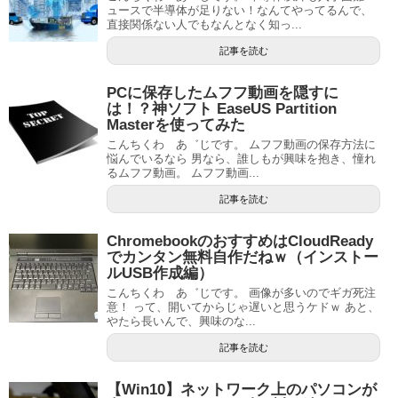
ュースで半導体が足りない！なんてやってるんで、
直接関係ない人でもなんとなく知っ...
記事を読む
PCに保存したムフフ動画を隠すに
は！？神ソフト EaseUS Partition
Masterを使ってみた
こんちくわ あ゛じです。 ムフフ動画の保存方法に
悩んでいるなら 男なら、誰しもが興味を抱き、憧れ
るムフフ動画。 ムフフ動画...
記事を読む
ChromebookのおすすめはCloudReady
でカンタン無料自作だねｗ（インストー
ルUSB作成編）
こんちくわ あ゛じです。 画像が多いのでギガ死注
意！ って、開いてからじゃ遅いと思うケドｗ あと、
やたら長いんで、興味のな...
記事を読む
【Win10】ネットワーク上のパソコンが