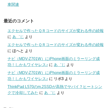
車関連
最近のコメント
エクセルで作ったＱＲコードのサイズが変わる件の続報
に
あ゛じ
より
エクセルで作ったＱＲコードのサイズが変わる件の続報
に
ほへと
より
ナビ（MDV-Z701W）にiPhone画面のミラーリング成
功！しかもワイヤレス♪
に
あ゛じ
より
ナビ（MDV-Z701W）にiPhone画面のミラーリング成
功！しかもワイヤレス♪
に
リポ3
より
ThinkPad L570のm.2SSDが高熱でヤバイ？ヒートシン
クで冷却してみた
に
あ゛じ
より