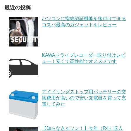
最近の投稿
パソコンに指紋認証機能を後付けできる
コスパ最高のガジェットをレビュー
KAWAドライブレコーダー取り付けレビ
ュー！安くて高性能でオススメです
アイドリングストップ用バッテリーの交
換費用が高いので安い充電器を買って充
電してみた
【知らなきゃソン！】今年（R4）収入