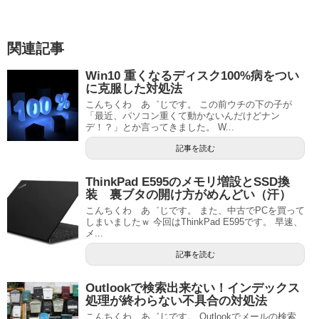
関連記事
Win10 重くなるディスク100%病をつい
に克服した対処法
こんちくわ あ゛じです。 この前ウチの下の子が
「最近、パソコン重くて動かないんだけどナン
デ！？」とか言ってきました。 W...
記事を読む
ThinkPad E595のメモリ増設とSSD換
装 裏ブタの開け方がめんどい（汗）
こんちくわ あ゛じです。 また、中古でPCを買って
しまいましたｗ 今回はThinkPad E595です。 早速、
メ...
記事を読む
Outlookで検索出来ない！インデックス
処理が終わらない不具合の対処法
こんちくわ あ゛じです。 Outlookでメールの検索