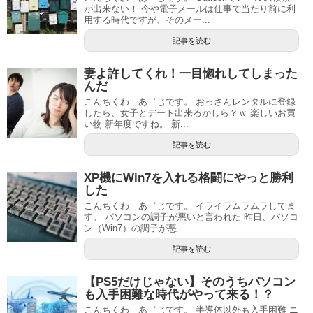
が出来ない！ 今や電子メールは仕事で当たり前に利
用する時代ですが、そのメー...
記事を読む
妻よ許してくれ！一目惚れしてしまった
んだ
こんちくわ あ゛じです。 おっさんレンタルに登録
したら、女子とデート出来るかしら？ｗ 楽しいお買
い物 新年度ですね。 新...
記事を読む
XP機にWin7を入れる格闘にやっと勝利
した
こんちくわ あ゛じです。 イライラムラムラしてま
す。 パソコンの調子が悪いと言われた 昨日、パソコ
ン（Win7）の調子が悪...
記事を読む
【PS5だけじゃない】そのうちパソコン
も入手困難な時代がやって来る！？
こんちくわ あ゛じです。 半導体以外も入手困難 ニ