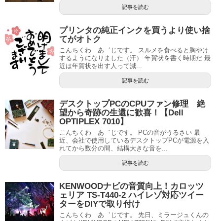
記事を読む
プリンタの純正インクを買うより使い捨
てがオトク
こんちくわ あ゛じです。 スルメを食べると胸やけ
するようになりました（汗） 年賀状を書く時期だ 最
近は年賀状を出す人って減...
記事を読む
デスクトップPCのCPUファン修理 絶
望から奇跡の生還に歓喜！【Dell
OPTIPLEX 7010】
こんちくわ あ゛じです。 PCの音がうるさい 最
近、会社で使用しているデスクトップPCが電源を入
れてから数分の間、結構大きな音を...
記事を読む
KENWOODナビの音質向上！カロッツ
ェリア TS-T440-2 ハイレゾ対応ツイー
ターをDIYで取り付け
こんちくわ あ゛じです。 先日、ミラージュくんの