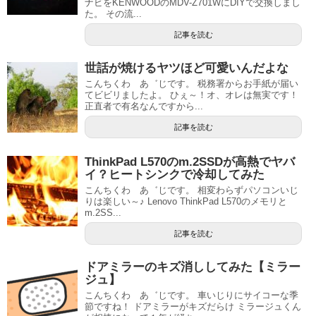
ナビをKENWOODのMDV-Z701WにDIYで交換しまし
た。 その流...
記事を読む
世話が焼けるヤツほど可愛いんだよな
こんちくわ あ゛じです。 税務署からお手紙が届い
てビビリましたよ。 ひぇ～！オ、オレは無実です！
正直者で有名なんですから...
記事を読む
ThinkPad L570のm.2SSDが高熱でヤバ
イ？ヒートシンクで冷却してみた
こんちくわ あ゛じです。 相変わらずパソコンいじ
りは楽しい～♪ Lenovo ThinkPad L570のメモリと
m.2SS...
記事を読む
ドアミラーのキズ消ししてみた【ミラー
ジュ】
こんちくわ あ゛じです。 車いじりにサイコーな季
節ですね！ ドアミラーがキズだらけ ミラージュくん