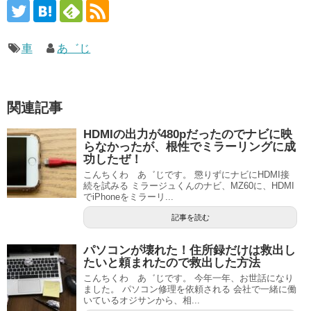
車
あ゛じ
関連記事
HDMIの出力が480pだったのでナビに映
らなかったが、根性でミラーリングに成
功したぜ！
こんちくわ あ゛じです。 懲りずにナビにHDMI接
続を試みる ミラージュくんのナビ、MZ60に、HDMI
でiPhoneをミラーリ...
記事を読む
パソコンが壊れた！住所録だけは救出し
たいと頼まれたので救出した方法
こんちくわ あ゛じです。 今年一年、お世話になり
ました。 パソコン修理を依頼される 会社で一緒に働
いているオジサンから、相...