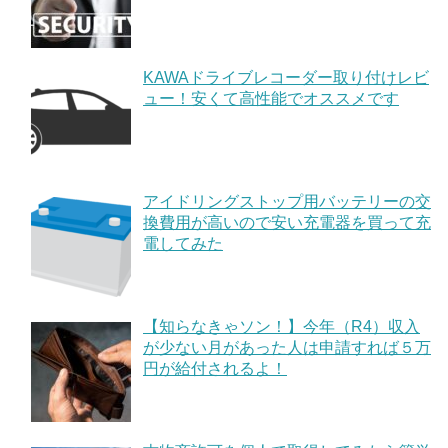
KAWAドライブレコーダー取り付けレビ
ュー！安くて高性能でオススメです
アイドリングストップ用バッテリーの交
換費用が高いので安い充電器を買って充
電してみた
【知らなきゃソン！】今年（R4）収入
が少ない月があった人は申請すれば５万
円が給付されるよ！