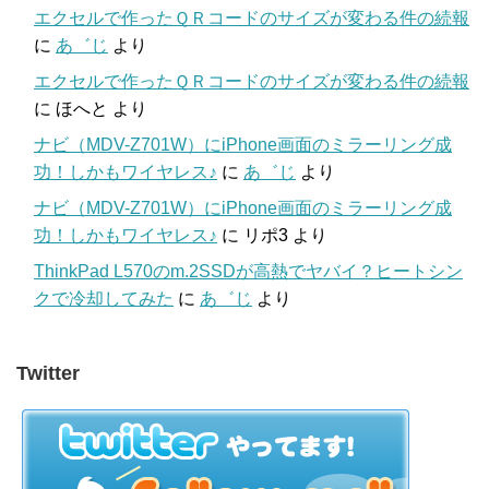
エクセルで作ったＱＲコードのサイズが変わる件の続報
に
あ゛じ
より
エクセルで作ったＱＲコードのサイズが変わる件の続報
に
ほへと
より
ナビ（MDV-Z701W）にiPhone画面のミラーリング成
功！しかもワイヤレス♪
に
あ゛じ
より
ナビ（MDV-Z701W）にiPhone画面のミラーリング成
功！しかもワイヤレス♪
に
リポ3
より
ThinkPad L570のm.2SSDが高熱でヤバイ？ヒートシン
クで冷却してみた
に
あ゛じ
より
Twitter