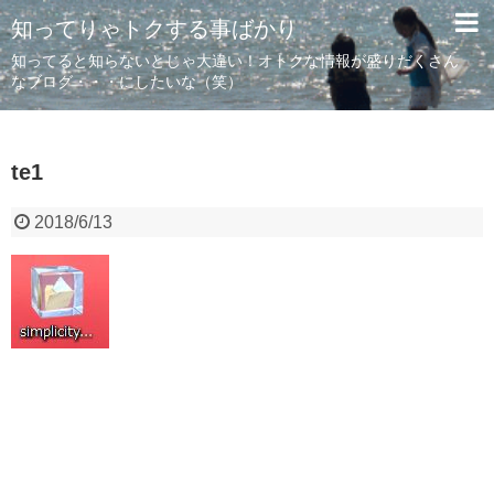
知ってりゃトクする事ばかり
知ってると知らないとじゃ大違い！オトクな情報が盛りだくさん
なブログ・・・にしたいな（笑）
te1
2018/6/13