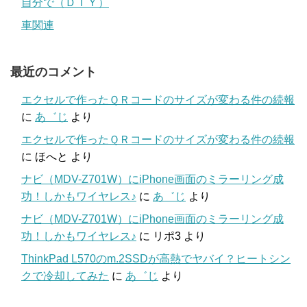
自分で（ＤＩＹ）
車関連
最近のコメント
エクセルで作ったＱＲコードのサイズが変わる件の続報
に
あ゛じ
より
エクセルで作ったＱＲコードのサイズが変わる件の続報
に
ほへと
より
ナビ（MDV-Z701W）にiPhone画面のミラーリング成
功！しかもワイヤレス♪
に
あ゛じ
より
ナビ（MDV-Z701W）にiPhone画面のミラーリング成
功！しかもワイヤレス♪
に
リポ3
より
ThinkPad L570のm.2SSDが高熱でヤバイ？ヒートシン
クで冷却してみた
に
あ゛じ
より