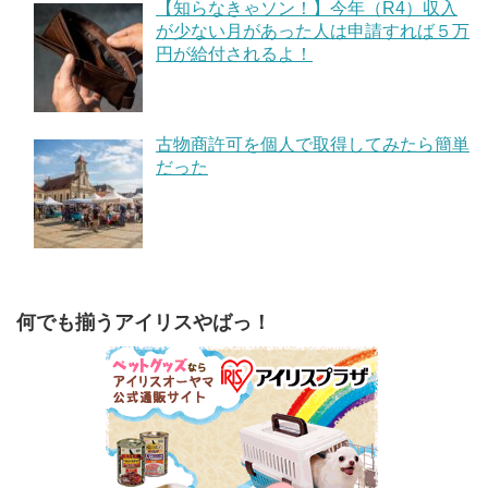
【知らなきゃソン！】今年（R4）収入
が少ない月があった人は申請すれば５万
円が給付されるよ！
古物商許可を個人で取得してみたら簡単
だった
何でも揃うアイリスやばっ！