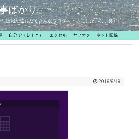
事ばかり
クな情報が盛りだくさんなブログ・・・にしたいな（笑）
連
自分で（ＤＩＹ）
エクセル
ヤフオク
ネット回線
2019/9/19