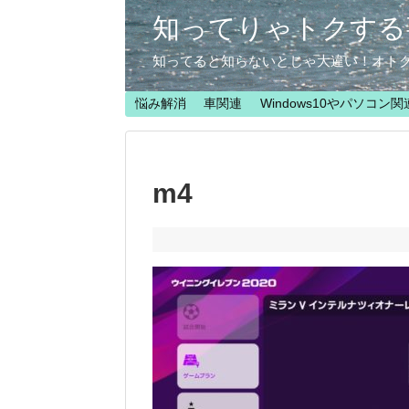
知ってりゃトクする
知ってると知らないとじゃ大違い！オト
悩み解消
車関連
Windows10やパソコン関
m4