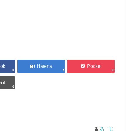
0
0
0
あ゛じ