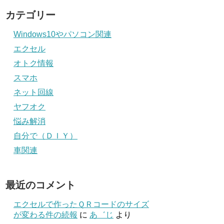
カテゴリー
Windows10やパソコン関連
エクセル
オトク情報
スマホ
ネット回線
ヤフオク
悩み解消
自分で（ＤＩＹ）
車関連
最近のコメント
エクセルで作ったＱＲコードのサイズ
が変わる件の続報
に
あ゛じ
より