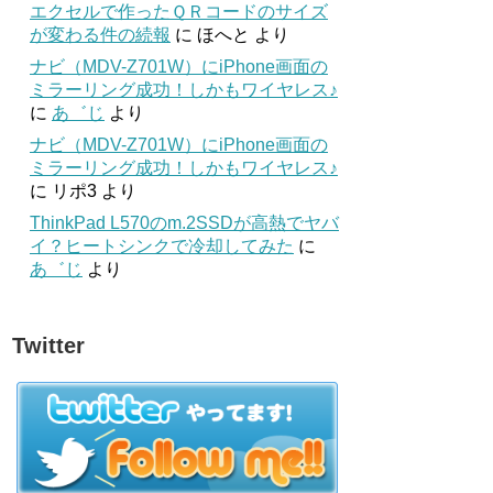
エクセルで作ったＱＲコードのサイズ
が変わる件の続報
に
ほへと
より
ナビ（MDV-Z701W）にiPhone画面の
ミラーリング成功！しかもワイヤレス♪
に
あ゛じ
より
ナビ（MDV-Z701W）にiPhone画面の
ミラーリング成功！しかもワイヤレス♪
に
リポ3
より
ThinkPad L570のm.2SSDが高熱でヤバ
イ？ヒートシンクで冷却してみた
に
あ゛じ
より
Twitter