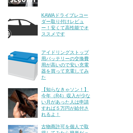
KAWAドライブレコー
ダー取り付けレビュ
ー！安くて高性能でオ
ススメです
アイドリングストップ
用バッテリーの交換費
用が高いので安い充電
器を買って充電してみ
た
【知らなきゃソン！】
今年（R4）収入が少な
い月があった人は申請
すれば５万円が給付さ
れるよ！
古物商許可を個人で取
得してみたら簡単だっ