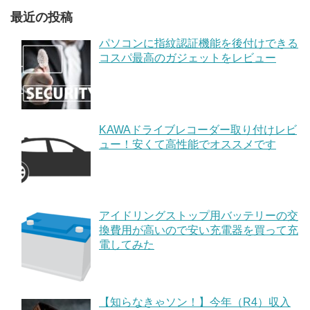
最近の投稿
パソコンに指紋認証機能を後付けできる
コスパ最高のガジェットをレビュー
KAWAドライブレコーダー取り付けレビ
ュー！安くて高性能でオススメです
アイドリングストップ用バッテリーの交
換費用が高いので安い充電器を買って充
電してみた
【知らなきゃソン！】今年（R4）収入