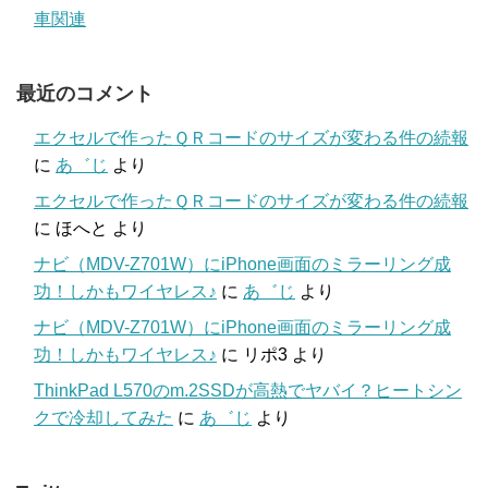
車関連
最近のコメント
エクセルで作ったＱＲコードのサイズが変わる件の続報
に
あ゛じ
より
エクセルで作ったＱＲコードのサイズが変わる件の続報
に
ほへと
より
ナビ（MDV-Z701W）にiPhone画面のミラーリング成
功！しかもワイヤレス♪
に
あ゛じ
より
ナビ（MDV-Z701W）にiPhone画面のミラーリング成
功！しかもワイヤレス♪
に
リポ3
より
ThinkPad L570のm.2SSDが高熱でヤバイ？ヒートシン
クで冷却してみた
に
あ゛じ
より