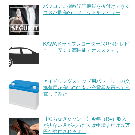
パソコンに指紋認証機能を後付けできる
コスパ最高のガジェットをレビュー
KAWAドライブレコーダー取り付けレビ
ュー！安くて高性能でオススメです
アイドリングストップ用バッテリーの交
換費用が高いので安い充電器を買って充
電してみた
【知らなきゃソン！】今年（R4）収入
が少ない月があった人は申請すれば５万
円が給付されるよ！