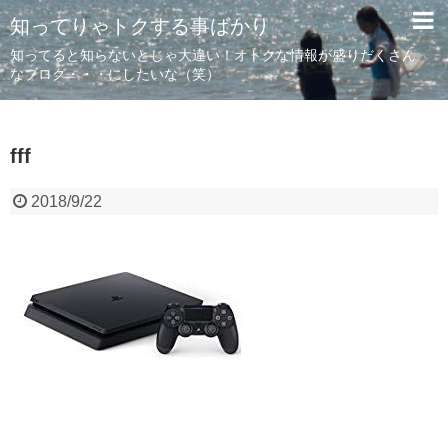
知ってりゃトクする事ばかり
知ってると知らないとじゃ大違い！オトクな情報が盛りだくさん
なブログ・・・にしたいな（笑）
fff
2018/9/22