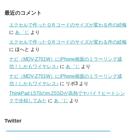
最近のコメント
エクセルで作ったＱＲコードのサイズが変わる件の続報
に
あ゛じ
より
エクセルで作ったＱＲコードのサイズが変わる件の続報
に
ほへと
より
ナビ（MDV-Z701W）にiPhone画面のミラーリング成
功！しかもワイヤレス♪
に
あ゛じ
より
ナビ（MDV-Z701W）にiPhone画面のミラーリング成
功！しかもワイヤレス♪
に
リポ3
より
ThinkPad L570のm.2SSDが高熱でヤバイ？ヒートシン
クで冷却してみた
に
あ゛じ
より
Twitter