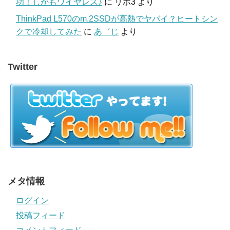
功！しかもワイヤレス♪
に
リポ3
より
ThinkPad L570のm.2SSDが高熱でヤバイ？ヒートシン
クで冷却してみた
に
あ゛じ
より
Twitter
メタ情報
ログイン
投稿フィード