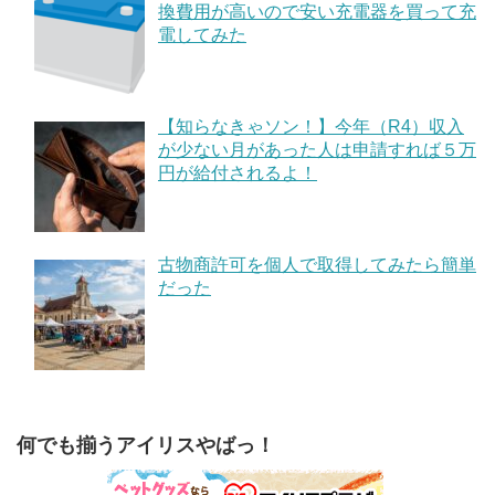
換費用が高いので安い充電器を買って充
電してみた
【知らなきゃソン！】今年（R4）収入
が少ない月があった人は申請すれば５万
円が給付されるよ！
古物商許可を個人で取得してみたら簡単
だった
何でも揃うアイリスやばっ！