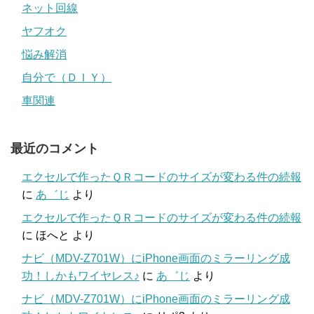
ネット回線
ヤフオク
悩み解消
自分で（ＤＩＹ）
車関連
最近のコメント
エクセルで作ったＱＲコードのサイズが変わる件の続報
に
あ゛じ
より
エクセルで作ったＱＲコードのサイズが変わる件の続報
に
ほへと
より
ナビ（MDV-Z701W）にiPhone画面のミラーリング成
功！しかもワイヤレス♪
に
あ゛じ
より
ナビ（MDV-Z701W）にiPhone画面のミラーリング成