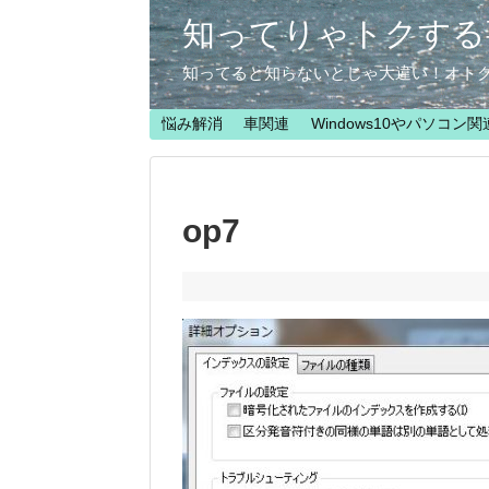
知ってりゃトクする
知ってると知らないとじゃ大違い！オト
悩み解消
車関連
Windows10やパソコン関
op7