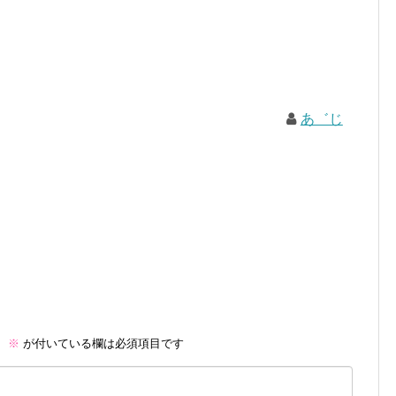
あ゛じ
。
※
が付いている欄は必須項目です