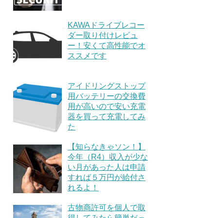
KAWAドライブレコー
ダー取り付けレビュ
ー！安くて高性能でオ
ススメです
アイドリングストップ
用バッテリーの交換費
用が高いので安い充電
器を買って充電してみ
た
【知らなきゃソン！】
今年（R4）収入が少な
い月があった人は申請
すれば５万円が給付さ
れるよ！
古物商許可を個人で取
得してみたら簡単だっ