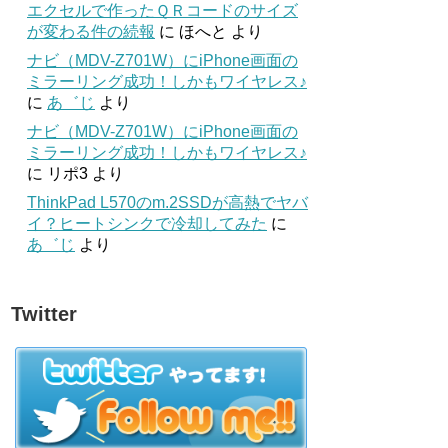
エクセルで作ったＱＲコードのサイズ
が変わる件の続報
に
ほへと
より
ナビ（MDV-Z701W）にiPhone画面の
ミラーリング成功！しかもワイヤレス♪
に
あ゛じ
より
ナビ（MDV-Z701W）にiPhone画面の
ミラーリング成功！しかもワイヤレス♪
に
リポ3
より
ThinkPad L570のm.2SSDが高熱でヤバ
イ？ヒートシンクで冷却してみた
に
あ゛じ
より
Twitter