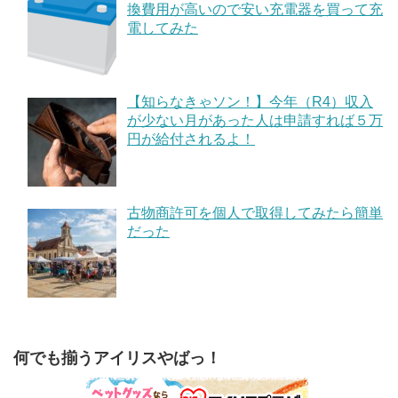
換費用が高いので安い充電器を買って充
電してみた
【知らなきゃソン！】今年（R4）収入
が少ない月があった人は申請すれば５万
円が給付されるよ！
古物商許可を個人で取得してみたら簡単
だった
何でも揃うアイリスやばっ！