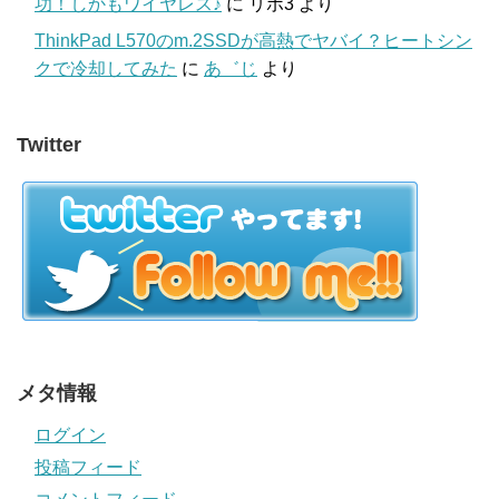
功！しかもワイヤレス♪
に
リポ3
より
ThinkPad L570のm.2SSDが高熱でヤバイ？ヒートシン
クで冷却してみた
に
あ゛じ
より
Twitter
メタ情報
ログイン
投稿フィード