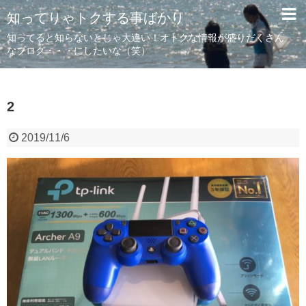
知ってりゃトクする事ばかり
知ってると知らないとじゃ大違い！オトクな情報が盛りだくさん
なブログ・・・にしたいな（笑）
2
2019/11/6