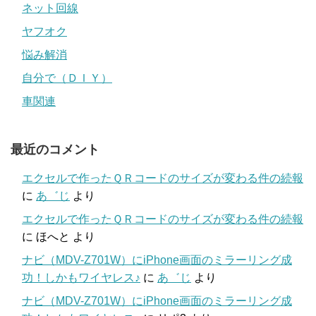
ネット回線
ヤフオク
悩み解消
自分で（ＤＩＹ）
車関連
最近のコメント
エクセルで作ったＱＲコードのサイズが変わる件の続報
に
あ゛じ
より
エクセルで作ったＱＲコードのサイズが変わる件の続報
に
ほへと
より
ナビ（MDV-Z701W）にiPhone画面のミラーリング成
功！しかもワイヤレス♪
に
あ゛じ
より
ナビ（MDV-Z701W）にiPhone画面のミラーリング成