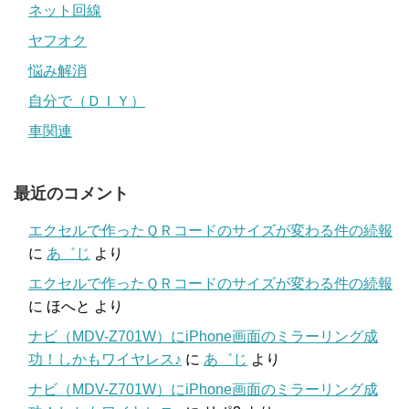
ネット回線
ヤフオク
悩み解消
自分で（ＤＩＹ）
車関連
最近のコメント
エクセルで作ったＱＲコードのサイズが変わる件の続報
に
あ゛じ
より
エクセルで作ったＱＲコードのサイズが変わる件の続報
に
ほへと
より
ナビ（MDV-Z701W）にiPhone画面のミラーリング成
功！しかもワイヤレス♪
に
あ゛じ
より
ナビ（MDV-Z701W）にiPhone画面のミラーリング成