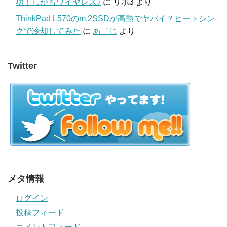
功！しかもワイヤレス♪
に
リポ3
より
ThinkPad L570のm.2SSDが高熱でヤバイ？ヒートシン
クで冷却してみた
に
あ゛じ
より
Twitter
メタ情報
ログイン
投稿フィード