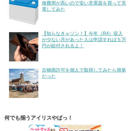
換費用が高いので安い充電器を買って充
電してみた
【知らなきゃソン！】今年（R4）収入
が少ない月があった人は申請すれば５万
円が給付されるよ！
古物商許可を個人で取得してみたら簡単
だった
何でも揃うアイリスやばっ！