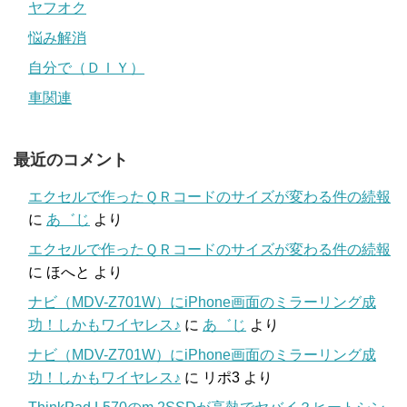
ヤフオク
悩み解消
自分で（ＤＩＹ）
車関連
最近のコメント
エクセルで作ったＱＲコードのサイズが変わる件の続報
に
あ゛じ
より
エクセルで作ったＱＲコードのサイズが変わる件の続報
に
ほへと
より
ナビ（MDV-Z701W）にiPhone画面のミラーリング成
功！しかもワイヤレス♪
に
あ゛じ
より
ナビ（MDV-Z701W）にiPhone画面のミラーリング成
功！しかもワイヤレス♪
に
リポ3
より