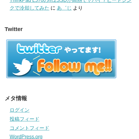
ThinkPad L570のm.2SSDが高熱でヤバイ？ヒートシン
クで冷却してみた
に
あ゛じ
より
Twitter
メタ情報
ログイン
投稿フィード
コメントフィード
WordPress.org