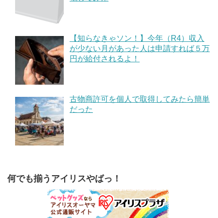
【知らなきゃソン！】今年（R4）収入
が少ない月があった人は申請すれば５万
円が給付されるよ！
古物商許可を個人で取得してみたら簡単
だった
何でも揃うアイリスやばっ！