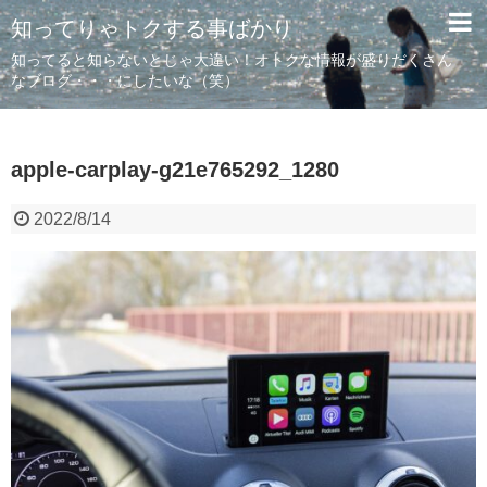
知ってりゃトクする事ばかり
知ってると知らないとじゃ大違い！オトクな情報が盛りだくさん
なブログ・・・にしたいな（笑）
apple-carplay-g21e765292_1280
2022/8/14