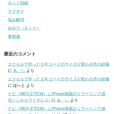
ネット回線
ヤフオク
悩み解消
自分で（ＤＩＹ）
車関連
最近のコメント
エクセルで作ったＱＲコードのサイズが変わる件の続報
に
あ゛じ
より
エクセルで作ったＱＲコードのサイズが変わる件の続報
に
ほへと
より
ナビ（MDV-Z701W）にiPhone画面のミラーリング成
功！しかもワイヤレス♪
に
あ゛じ
より
ナビ（MDV-Z701W）にiPhone画面のミラーリング成