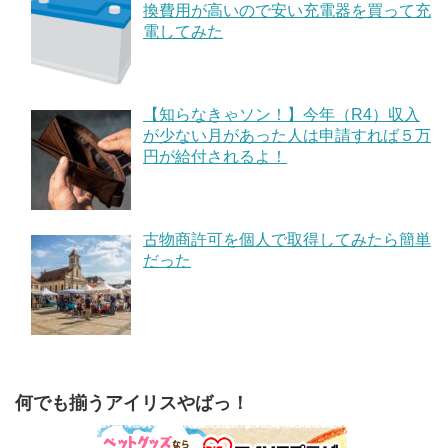
換費用が高いので安い充電器を買って充
電してみた
【知らなきゃソン！】今年（R4）収入
が少ない月があった人は申請すれば５万
円が給付されるよ！
古物商許可を個人で取得してみたら簡単
だった
何でも揃うアイリスやばっ！