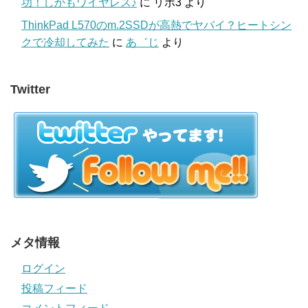
功！しかもワイヤレス♪
に
リポ3
より
ThinkPad L570のm.2SSDが高熱でヤバイ？ヒートシン
クで冷却してみた
に
あ゛じ
より
Twitter
メタ情報
ログイン
投稿フィード