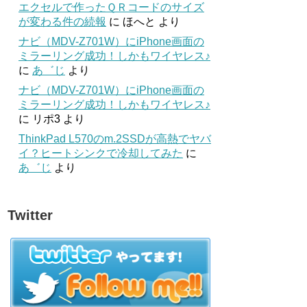
エクセルで作ったＱＲコードのサイズ
が変わる件の続報
に
ほへと
より
ナビ（MDV-Z701W）にiPhone画面の
ミラーリング成功！しかもワイヤレス♪
に
あ゛じ
より
ナビ（MDV-Z701W）にiPhone画面の
ミラーリング成功！しかもワイヤレス♪
に
リポ3
より
ThinkPad L570のm.2SSDが高熱でヤバ
イ？ヒートシンクで冷却してみた
に
あ゛じ
より
Twitter