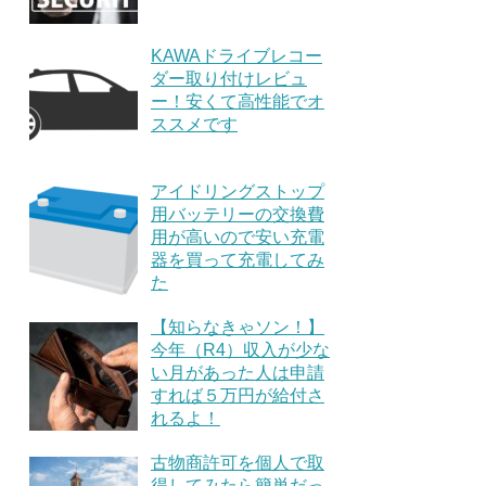
KAWAドライブレコー
ダー取り付けレビュ
ー！安くて高性能でオ
ススメです
アイドリングストップ
用バッテリーの交換費
用が高いので安い充電
器を買って充電してみ
た
【知らなきゃソン！】
今年（R4）収入が少な
い月があった人は申請
すれば５万円が給付さ
れるよ！
古物商許可を個人で取
得してみたら簡単だっ