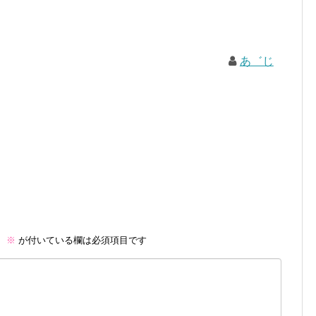
あ゛じ
。
※
が付いている欄は必須項目です