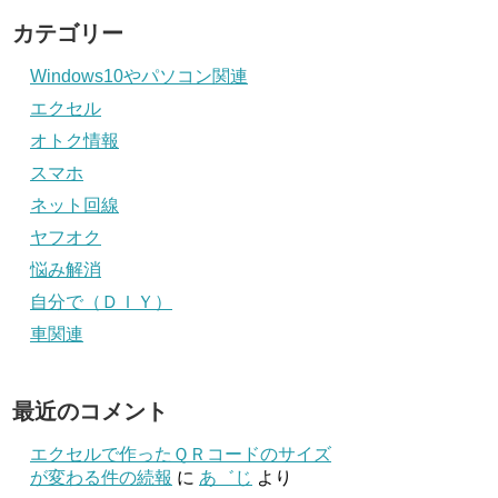
カテゴリー
Windows10やパソコン関連
エクセル
オトク情報
スマホ
ネット回線
ヤフオク
悩み解消
自分で（ＤＩＹ）
車関連
最近のコメント
エクセルで作ったＱＲコードのサイズ
が変わる件の続報
に
あ゛じ
より