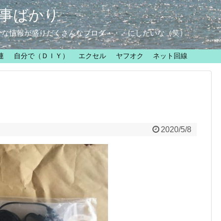
事ばかり
クな情報が盛りだくさんなブログ・・・にしたいな（笑）
連
自分で（ＤＩＹ）
エクセル
ヤフオク
ネット回線
2020/5/8