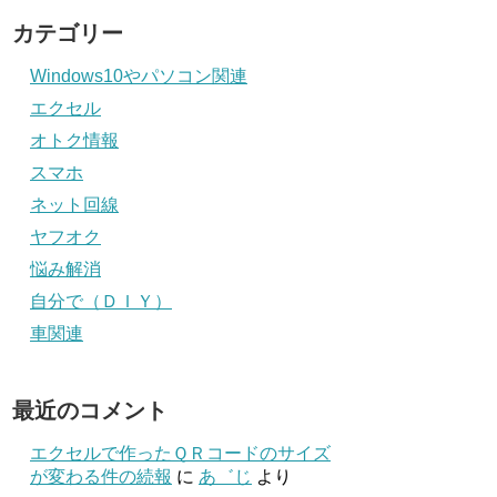
カテゴリー
Windows10やパソコン関連
エクセル
オトク情報
スマホ
ネット回線
ヤフオク
悩み解消
自分で（ＤＩＹ）
車関連
最近のコメント
エクセルで作ったＱＲコードのサイズ
が変わる件の続報
に
あ゛じ
より