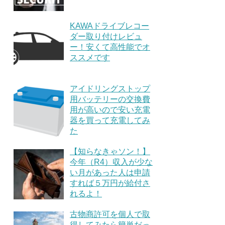
KAWAドライブレコー
ダー取り付けレビュ
ー！安くて高性能でオ
ススメです
アイドリングストップ
用バッテリーの交換費
用が高いので安い充電
器を買って充電してみ
た
【知らなきゃソン！】
今年（R4）収入が少な
い月があった人は申請
すれば５万円が給付さ
れるよ！
古物商許可を個人で取
得してみたら簡単だっ