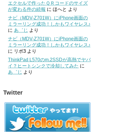
エクセルで作ったＱＲコードのサイズ
が変わる件の続報
に
ほへと
より
ナビ（MDV-Z701W）にiPhone画面の
ミラーリング成功！しかもワイヤレス♪
に
あ゛じ
より
ナビ（MDV-Z701W）にiPhone画面の
ミラーリング成功！しかもワイヤレス♪
に
リポ3
より
ThinkPad L570のm.2SSDが高熱でヤバ
イ？ヒートシンクで冷却してみた
に
あ゛じ
より
Twitter