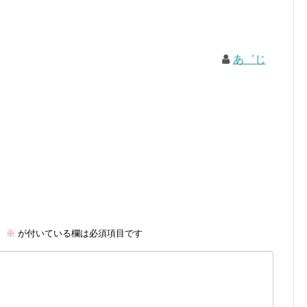
あ゛じ
。
※
が付いている欄は必須項目です