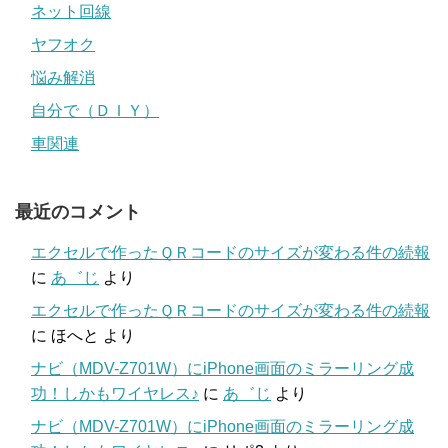
ネット回線
ヤフオク
悩み解消
自分で（ＤＩＹ）
車関連
最近のコメント
エクセルで作ったＱＲコードのサイズが変わる件の続報
に
あ゛じ
より
エクセルで作ったＱＲコードのサイズが変わる件の続報
に
ほへと
より
ナビ（MDV-Z701W）にiPhone画面のミラーリング成
功！しかもワイヤレス♪
に
あ゛じ
より
ナビ（MDV-Z701W）にiPhone画面のミラーリング成