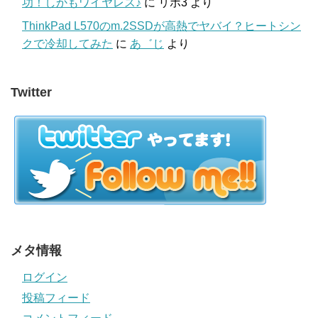
功！しかもワイヤレス♪
に
リポ3
より
ThinkPad L570のm.2SSDが高熱でヤバイ？ヒートシン
クで冷却してみた
に
あ゛じ
より
Twitter
メタ情報
ログイン
投稿フィード