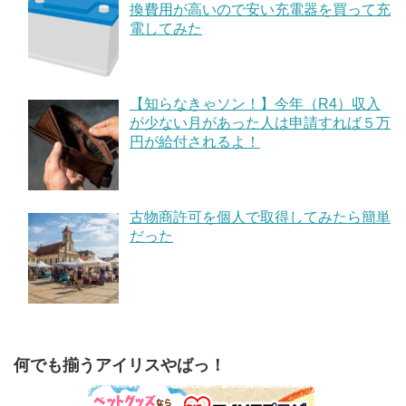
換費用が高いので安い充電器を買って充
電してみた
【知らなきゃソン！】今年（R4）収入
が少ない月があった人は申請すれば５万
円が給付されるよ！
古物商許可を個人で取得してみたら簡単
だった
何でも揃うアイリスやばっ！