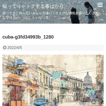
知ってりゃトクする事ばかり
知ってると知らないとじゃ大違い！オトクな情報が盛りだくさん
なブログ・・・にしたいな（笑）
cuba-g3fd34993b_1280
2022/4/5