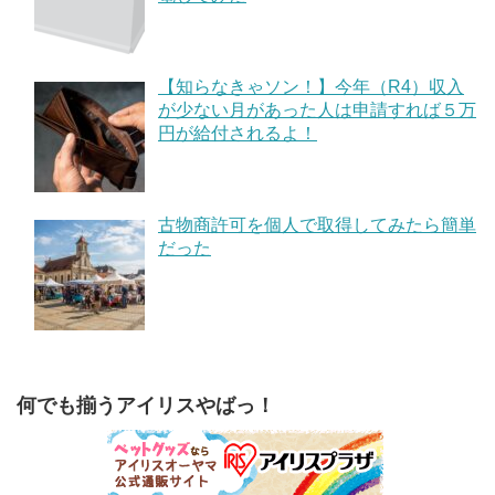
【知らなきゃソン！】今年（R4）収入
が少ない月があった人は申請すれば５万
円が給付されるよ！
古物商許可を個人で取得してみたら簡単
だった
何でも揃うアイリスやばっ！