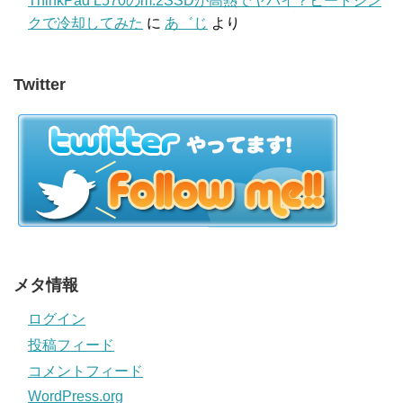
ThinkPad L570のm.2SSDが高熱でヤバイ？ヒートシン
クで冷却してみた
に
あ゛じ
より
Twitter
メタ情報
ログイン
投稿フィード
コメントフィード
WordPress.org