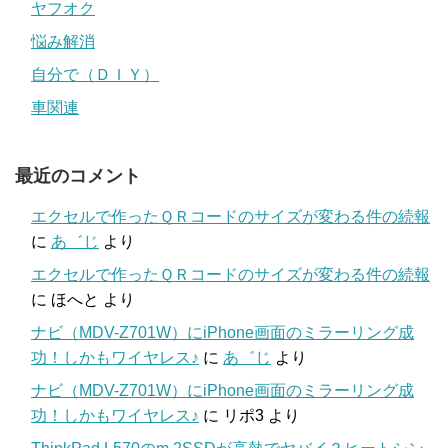
ヤフオク
悩み解消
自分で（ＤＩＹ）
車関連
最近のコメント
エクセルで作ったＱＲコードのサイズが変わる件の続報
に
あ゛じ
より
エクセルで作ったＱＲコードのサイズが変わる件の続報
に
ほへと
より
ナビ（MDV-Z701W）にiPhone画面のミラーリング成
功！しかもワイヤレス♪
に
あ゛じ
より
ナビ（MDV-Z701W）にiPhone画面のミラーリング成
功！しかもワイヤレス♪
に
リポ3
より