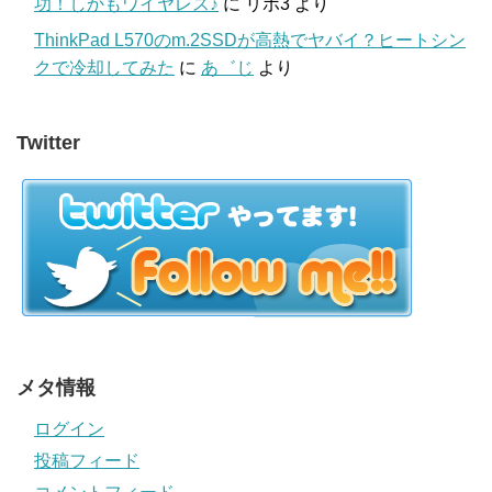
功！しかもワイヤレス♪
に
リポ3
より
ThinkPad L570のm.2SSDが高熱でヤバイ？ヒートシン
クで冷却してみた
に
あ゛じ
より
Twitter
メタ情報
ログイン
投稿フィード