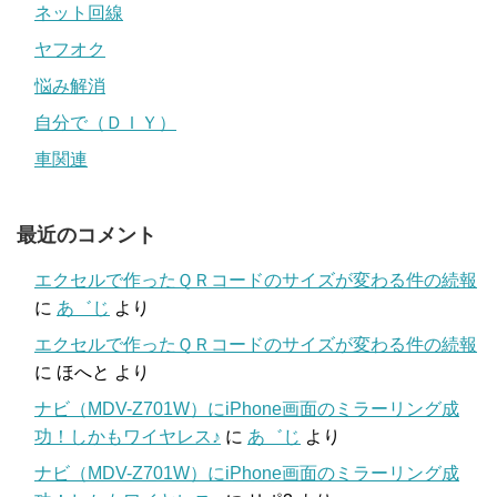
ネット回線
ヤフオク
悩み解消
自分で（ＤＩＹ）
車関連
最近のコメント
エクセルで作ったＱＲコードのサイズが変わる件の続報
に
あ゛じ
より
エクセルで作ったＱＲコードのサイズが変わる件の続報
に
ほへと
より
ナビ（MDV-Z701W）にiPhone画面のミラーリング成
功！しかもワイヤレス♪
に
あ゛じ
より
ナビ（MDV-Z701W）にiPhone画面のミラーリング成