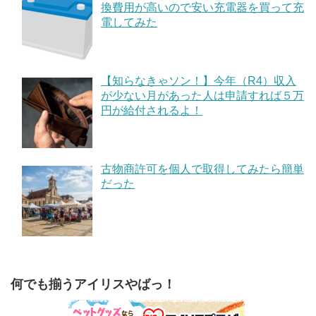
換費用が高いので安い充電器を買って充
電してみた
【知らなきゃソン！】今年（R4）収入
が少ない月があった人は申請すれば５万
円が給付されるよ！
古物商許可を個人で取得してみたら簡単
だった
何でも揃うアイリスやばっ！