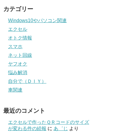
カテゴリー
Windows10やパソコン関連
エクセル
オトク情報
スマホ
ネット回線
ヤフオク
悩み解消
自分で（ＤＩＹ）
車関連
最近のコメント
エクセルで作ったＱＲコードのサイズ
が変わる件の続報
に
あ゛じ
より