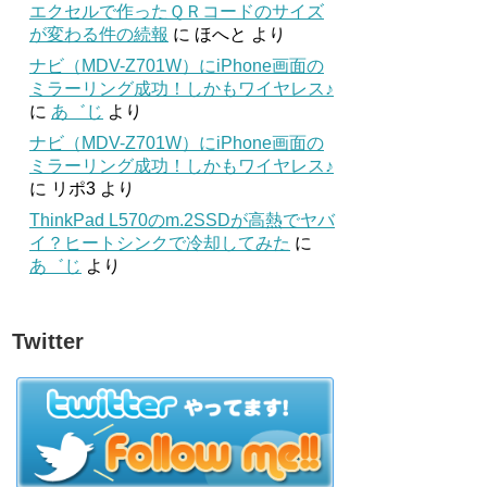
エクセルで作ったＱＲコードのサイズ
が変わる件の続報
に
ほへと
より
ナビ（MDV-Z701W）にiPhone画面の
ミラーリング成功！しかもワイヤレス♪
に
あ゛じ
より
ナビ（MDV-Z701W）にiPhone画面の
ミラーリング成功！しかもワイヤレス♪
に
リポ3
より
ThinkPad L570のm.2SSDが高熱でヤバ
イ？ヒートシンクで冷却してみた
に
あ゛じ
より
Twitter