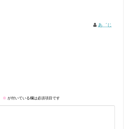
あ゛じ
。
※
が付いている欄は必須項目です