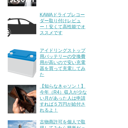
KAWAドライブレコー
ダー取り付けレビュ
ー！安くて高性能でオ
ススメです
アイドリングストップ
用バッテリーの交換費
用が高いので安い充電
器を買って充電してみ
た
【知らなきゃソン！】
今年（R4）収入が少な
い月があった人は申請
すれば５万円が給付さ
れるよ！
古物商許可を個人で取
得してみたら簡単だっ