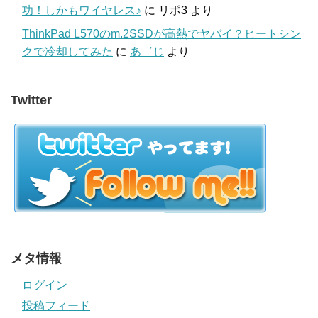
功！しかもワイヤレス♪
に
リポ3
より
ThinkPad L570のm.2SSDが高熱でヤバイ？ヒートシン
クで冷却してみた
に
あ゛じ
より
Twitter
メタ情報
ログイン
投稿フィード