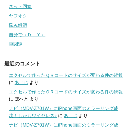
ネット回線
ヤフオク
悩み解消
自分で（ＤＩＹ）
車関連
最近のコメント
エクセルで作ったＱＲコードのサイズが変わる件の続報
に
あ゛じ
より
エクセルで作ったＱＲコードのサイズが変わる件の続報
に
ほへと
より
ナビ（MDV-Z701W）にiPhone画面のミラーリング成
功！しかもワイヤレス♪
に
あ゛じ
より
ナビ（MDV-Z701W）にiPhone画面のミラーリング成