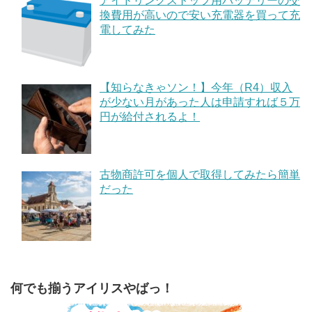
アイドリングストップ用バッテリーの交
換費用が高いので安い充電器を買って充
電してみた
【知らなきゃソン！】今年（R4）収入
が少ない月があった人は申請すれば５万
円が給付されるよ！
古物商許可を個人で取得してみたら簡単
だった
何でも揃うアイリスやばっ！