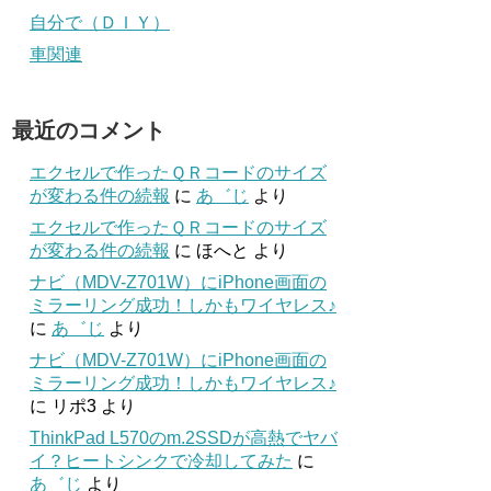
自分で（ＤＩＹ）
車関連
最近のコメント
エクセルで作ったＱＲコードのサイズ
が変わる件の続報
に
あ゛じ
より
エクセルで作ったＱＲコードのサイズ
が変わる件の続報
に
ほへと
より
ナビ（MDV-Z701W）にiPhone画面の
ミラーリング成功！しかもワイヤレス♪
に
あ゛じ
より
ナビ（MDV-Z701W）にiPhone画面の
ミラーリング成功！しかもワイヤレス♪
に
リポ3
より
ThinkPad L570のm.2SSDが高熱でヤバ
イ？ヒートシンクで冷却してみた
に
あ゛じ
より