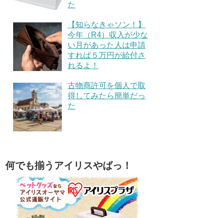
た
【知らなきゃソン！】
今年（R4）収入が少な
い月があった人は申請
すれば５万円が給付さ
れるよ！
古物商許可を個人で取
得してみたら簡単だっ
た
何でも揃うアイリスやばっ！