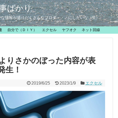
事ばかり
クな情報が盛りだくさんなブログ・・・にしたいな（笑）
連
自分で（ＤＩＹ）
エクセル
ヤフオク
ネット回線
よりさかのぼった内容が表
発生！
2019/6/25
2023/1/9
エクセル