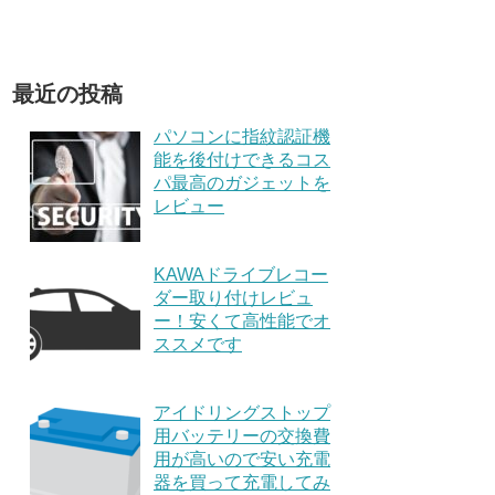
最近の投稿
パソコンに指紋認証機
能を後付けできるコス
パ最高のガジェットを
レビュー
KAWAドライブレコー
ダー取り付けレビュ
ー！安くて高性能でオ
ススメです
アイドリングストップ
用バッテリーの交換費
用が高いので安い充電
器を買って充電してみ