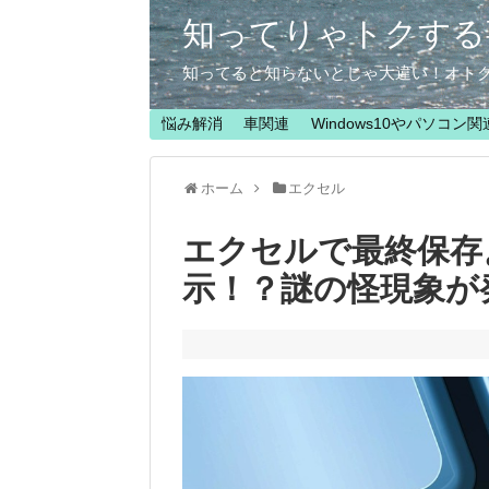
知ってりゃトクする
知ってると知らないとじゃ大違い！オト
悩み解消
車関連
Windows10やパソコン関
ホーム
エクセル
エクセルで最終保存
示！？謎の怪現象が