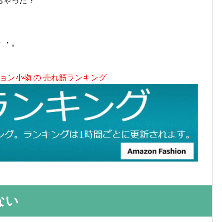
ちゃった？
・・。
ョン小物 の 売れ筋ランキング
ない