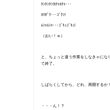
ﾀﾝﾀﾝﾀﾝ!ｶﾁｬｶﾁｬ･･･
ｶﾘﾎﾟﾘ･･･ｺﾞｸﾝ!
ﾑｼｬﾑｼｬ･･･ｺﾞｷｭｺﾞｷｭ!
（おい！ｗ）
と、ちょっと違う作業をしなきゃにな
て終了。
しばらくしてから、どれ、再開するか
・・・ん！？