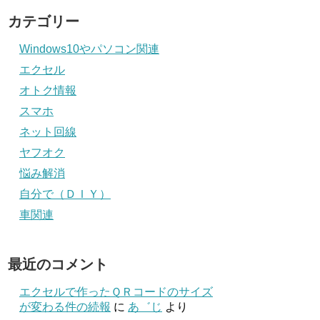
カテゴリー
Windows10やパソコン関連
エクセル
オトク情報
スマホ
ネット回線
ヤフオク
悩み解消
自分で（ＤＩＹ）
車関連
最近のコメント
エクセルで作ったＱＲコードのサイズ
が変わる件の続報
に
あ゛じ
より