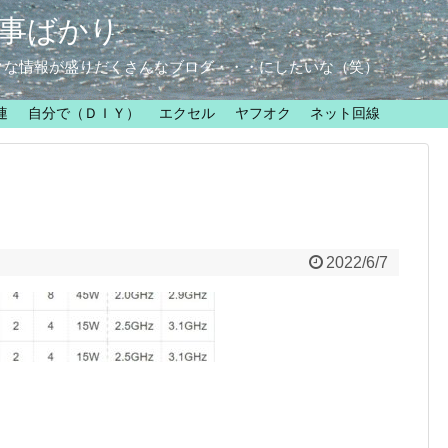
事ばかり
クな情報が盛りだくさんなブログ・・・にしたいな（笑）
連
自分で（ＤＩＹ）
エクセル
ヤフオク
ネット回線
2022/6/7