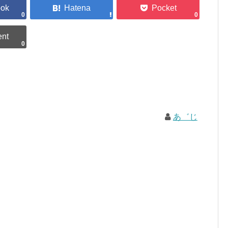
0
0
0
あ゛じ