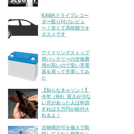
KAWAドライブレコー
ダー取り付けレビュ
ー！安くて高性能でオ
ススメです
アイドリングストップ
用バッテリーの交換費
用が高いので安い充電
器を買って充電してみ
た
【知らなきゃソン！】
今年（R4）収入が少な
い月があった人は申請
すれば５万円が給付さ
れるよ！
古物商許可を個人で取
得してみたら簡単だっ