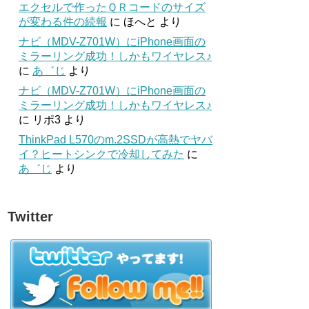
エクセルで作ったＱＲコードのサイズ
が変わる件の続報
に
ほへと
より
ナビ（MDV-Z701W）にiPhone画面の
ミラーリング成功！しかもワイヤレス♪
に
あ゛じ
より
ナビ（MDV-Z701W）にiPhone画面の
ミラーリング成功！しかもワイヤレス♪
に
リポ3
より
ThinkPad L570のm.2SSDが高熱でヤバ
イ？ヒートシンクで冷却してみた
に
あ゛じ
より
Twitter