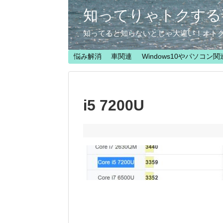
知ってりゃトクする
知ってると知らないとじゃ大違い！オト
悩み解消
車関連
Windows10やパソコン関
i5 7200U