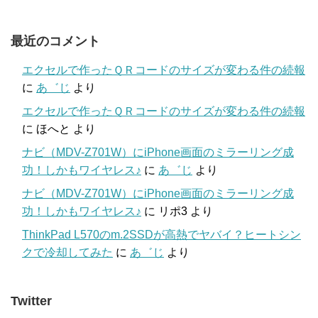
最近のコメント
エクセルで作ったＱＲコードのサイズが変わる件の続報
に
あ゛じ
より
エクセルで作ったＱＲコードのサイズが変わる件の続報
に
ほへと
より
ナビ（MDV-Z701W）にiPhone画面のミラーリング成
功！しかもワイヤレス♪
に
あ゛じ
より
ナビ（MDV-Z701W）にiPhone画面のミラーリング成
功！しかもワイヤレス♪
に
リポ3
より
ThinkPad L570のm.2SSDが高熱でヤバイ？ヒートシン
クで冷却してみた
に
あ゛じ
より
Twitter