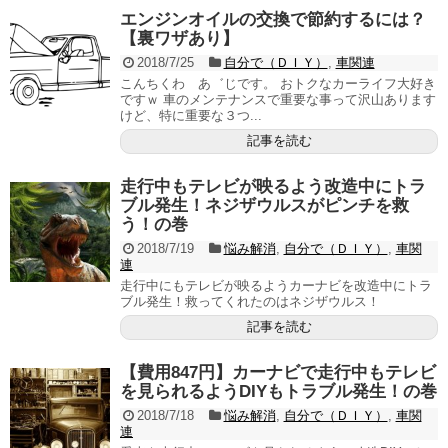
エンジンオイルの交換で節約するには？
【裏ワザあり】
2018/7/25
自分で（ＤＩＹ）
,
車関連
こんちくわ あ゛じです。 おトクなカーライフ大好き
ですｗ 車のメンテナンスで重要な事って沢山あります
けど、特に重要な３つ...
記事を読む
走行中もテレビが映るよう改造中にトラ
ブル発生！ネジザウルスがピンチを救
う！の巻
2018/7/19
悩み解消
,
自分で（ＤＩＹ）
,
車関
連
走行中にもテレビが映るようカーナビを改造中にトラ
ブル発生！救ってくれたのはネジザウルス！
記事を読む
【費用847円】カーナビで走行中もテレビ
を見られるようDIYもトラブル発生！の巻
2018/7/18
悩み解消
,
自分で（ＤＩＹ）
,
車関
連