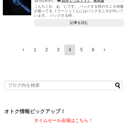
2018/5/1
自分で（ＤＩＹ）
,
車関連
こんちくわ あ゛じです。 バックする時のモニタ画像
が曇ってる ミラージュくんにはバックモニタが付いて
います。 バックする時...
記事を読む
1
2
3
4
5
6
オトク情報ピックアップ！
タイムセール会場はこちら！