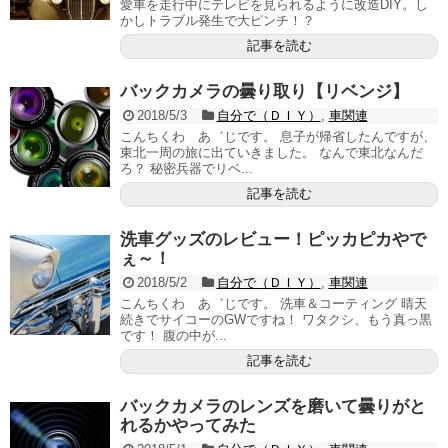
愛車を走行中にテレビを見られるように改造DIY。し
かしトラブル発生で大ピンチ！？
記事を読む
バックカメラの曇り取り【リベンジ】
2018/5/3
自分で（ＤＩＹ）
,
車関連
こんちくわ あ゛じです。 息子が帰省したんですが、
東北一周の旅に出ていきました。 なんで東北なんだ
ろ？ 秘密兵器でリベ...
記事を読む
洗車グッズのレビュー！ピッカピカやで
ぇ～！
2018/5/2
自分で（ＤＩＹ）
,
車関連
こんちくわ あ゛じです。 洗車＆コーティング 晴天
続きでサイコーのGWですね！ ワタクシ、もう真っ黒
です！ 腹の中が...
記事を読む
バックカメラのレンズを磨いて曇りがと
れるかやってみた