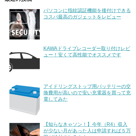
パソコンに指紋認証機能を後付けできる
コスパ最高のガジェットをレビュー
KAWAドライブレコーダー取り付けレビ
ュー！安くて高性能でオススメです
アイドリングストップ用バッテリーの交
換費用が高いので安い充電器を買って充
電してみた
【知らなきゃソン！】今年（R4）収入
が少ない月があった人は申請すれば５万