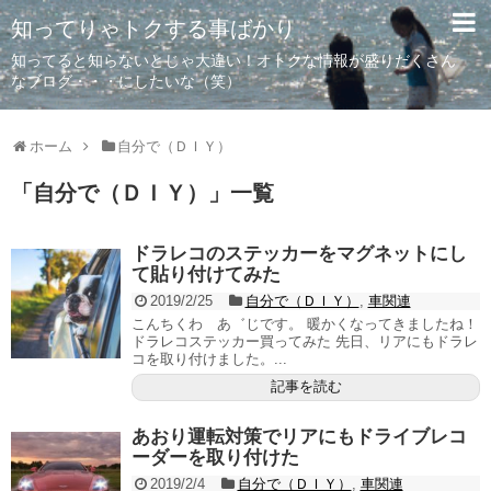
知ってりゃトクする事ばかり
知ってると知らないとじゃ大違い！オトクな情報が盛りだくさん
なブログ・・・にしたいな（笑）
ホーム
自分で（ＤＩＹ）
「
自分で（ＤＩＹ）
」
一覧
ドラレコのステッカーをマグネットにし
て貼り付けてみた
2019/2/25
自分で（ＤＩＹ）
,
車関連
こんちくわ あ゛じです。 暖かくなってきましたね！
ドラレコステッカー買ってみた 先日、リアにもドラレ
コを取り付けました。...
記事を読む
あおり運転対策でリアにもドライブレコ
ーダーを取り付けた
2019/2/4
自分で（ＤＩＹ）
,
車関連