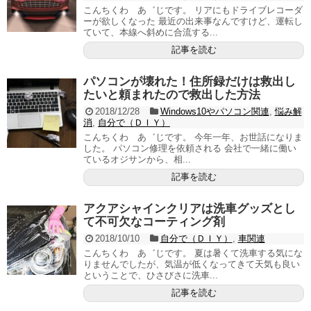
こんちくわ あ゛じです。 リアにもドライブレコーダ
ーが欲しくなった 最近の出来事なんですけど、運転し
ていて、本線へ斜めに合流する...
記事を読む
パソコンが壊れた！住所録だけは救出し
たいと頼まれたので救出した方法
2018/12/28
Windows10やパソコン関連
,
悩み解
消
,
自分で（ＤＩＹ）
こんちくわ あ゛じです。 今年一年、お世話になりま
した。 パソコン修理を依頼される 会社で一緒に働い
ているオジサンから、相...
記事を読む
アクアシャインクリアは洗車グッズとし
て不可欠なコーティング剤
2018/10/10
自分で（ＤＩＹ）
,
車関連
こんちくわ あ゛じです。 夏は暑くて洗車する気にな
りませんでしたが、気温が低くなってきて天気も良い
ということで、ひさびさに洗車...
記事を読む