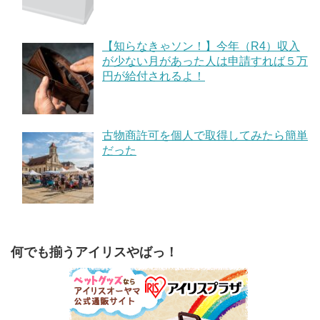
【知らなきゃソン！】今年（R4）収入
が少ない月があった人は申請すれば５万
円が給付されるよ！
古物商許可を個人で取得してみたら簡単
だった
何でも揃うアイリスやばっ！