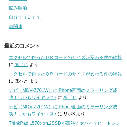
悩み解消
自分で（ＤＩＹ）
車関連
最近のコメント
エクセルで作ったＱＲコードのサイズが変わる件の続報
に
あ゛じ
より
エクセルで作ったＱＲコードのサイズが変わる件の続報
に
ほへと
より
ナビ（MDV-Z701W）にiPhone画面のミラーリング成
功！しかもワイヤレス♪
に
あ゛じ
より
ナビ（MDV-Z701W）にiPhone画面のミラーリング成
功！しかもワイヤレス♪
に
リポ3
より
ThinkPad L570のm.2SSDが高熱でヤバイ？ヒートシン