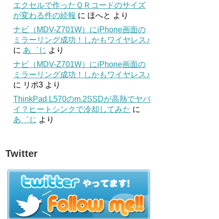
エクセルで作ったＱＲコードのサイズ
が変わる件の続報
に
ほへと
より
ナビ（MDV-Z701W）にiPhone画面の
ミラーリング成功！しかもワイヤレス♪
に
あ゛じ
より
ナビ（MDV-Z701W）にiPhone画面の
ミラーリング成功！しかもワイヤレス♪
に
リポ3
より
ThinkPad L570のm.2SSDが高熱でヤバ
イ？ヒートシンクで冷却してみた
に
あ゛じ
より
Twitter