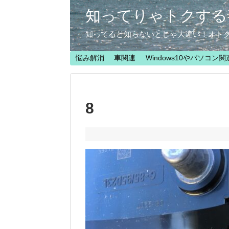
知ってりゃトクする
知ってると知らないとじゃ大違い！オト
悩み解消
車関連
Windows10やパソコン関
8