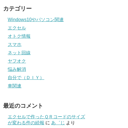
カテゴリー
Windows10やパソコン関連
エクセル
オトク情報
スマホ
ネット回線
ヤフオク
悩み解消
自分で（ＤＩＹ）
車関連
最近のコメント
エクセルで作ったＱＲコードのサイズ
が変わる件の続報
に
あ゛じ
より