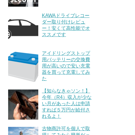
KAWAドライブレコー
ダー取り付けレビュ
ー！安くて高性能でオ
ススメです
アイドリングストップ
用バッテリーの交換費
用が高いので安い充電
器を買って充電してみ
た
【知らなきゃソン！】
今年（R4）収入が少な
い月があった人は申請
すれば５万円が給付さ
れるよ！
古物商許可を個人で取
得してみたら簡単だっ