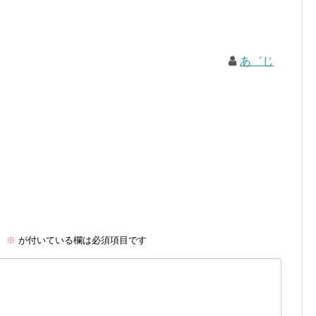
あ゛じ
。
※
が付いている欄は必須項目です