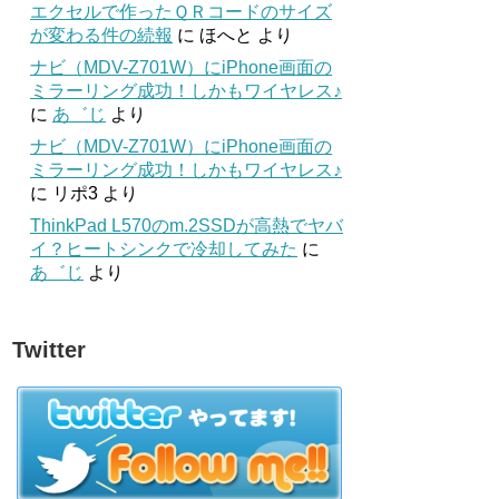
エクセルで作ったＱＲコードのサイズ
が変わる件の続報
に
ほへと
より
ナビ（MDV-Z701W）にiPhone画面の
ミラーリング成功！しかもワイヤレス♪
に
あ゛じ
より
ナビ（MDV-Z701W）にiPhone画面の
ミラーリング成功！しかもワイヤレス♪
に
リポ3
より
ThinkPad L570のm.2SSDが高熱でヤバ
イ？ヒートシンクで冷却してみた
に
あ゛じ
より
Twitter