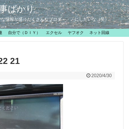
事ばかり
クな情報が盛りだくさんなブログ・・・にしたいな（笑）
連
自分で（ＤＩＹ）
エクセル
ヤフオク
ネット回線
22 21
2020/4/30