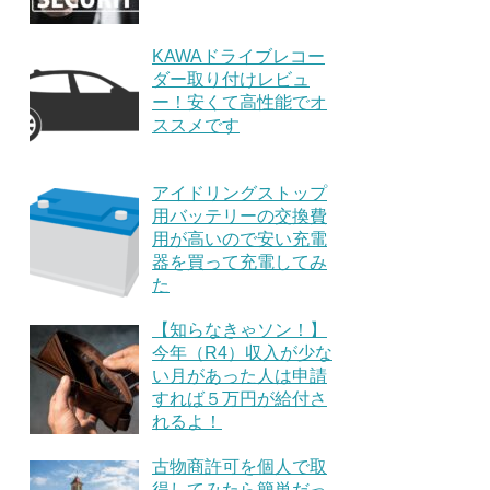
KAWAドライブレコー
ダー取り付けレビュ
ー！安くて高性能でオ
ススメです
アイドリングストップ
用バッテリーの交換費
用が高いので安い充電
器を買って充電してみ
た
【知らなきゃソン！】
今年（R4）収入が少な
い月があった人は申請
すれば５万円が給付さ
れるよ！
古物商許可を個人で取
得してみたら簡単だっ