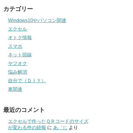
カテゴリー
Windows10やパソコン関連
エクセル
オトク情報
スマホ
ネット回線
ヤフオク
悩み解消
自分で（ＤＩＹ）
車関連
最近のコメント
エクセルで作ったＱＲコードのサイズ
が変わる件の続報
に
あ゛じ
より