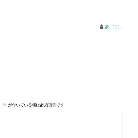
あ゛じ
。
※
が付いている欄は必須項目です