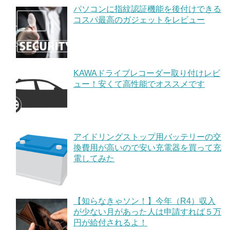
パソコンに指紋認証機能を後付けできる
コスパ最高のガジェットをレビュー
KAWAドライブレコーダー取り付けレビ
ュー！安くて高性能でオススメです
アイドリングストップ用バッテリーの交
換費用が高いので安い充電器を買って充
電してみた
【知らなきゃソン！】今年（R4）収入
が少ない月があった人は申請すれば５万
円が給付されるよ！