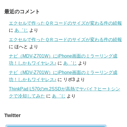
最近のコメント
エクセルで作ったＱＲコードのサイズが変わる件の続報
に
あ゛じ
より
エクセルで作ったＱＲコードのサイズが変わる件の続報
に
ほへと
より
ナビ（MDV-Z701W）にiPhone画面のミラーリング成
功！しかもワイヤレス♪
に
あ゛じ
より
ナビ（MDV-Z701W）にiPhone画面のミラーリング成
功！しかもワイヤレス♪
に
リポ3
より
ThinkPad L570のm.2SSDが高熱でヤバイ？ヒートシン
クで冷却してみた
に
あ゛じ
より
Twitter