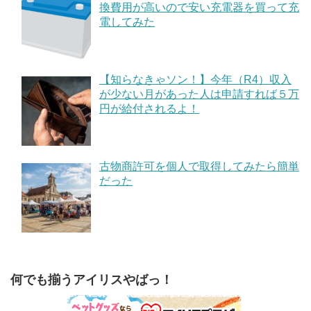
換費用が高いので安い充電器を買って充
電してみた
【知らなきゃソン！】今年（R4）収入
が少ない月があった人は申請すれば５万
円が給付されるよ！
古物商許可を個人で取得してみたら簡単
だった
何でも揃うアイリスやばっ！