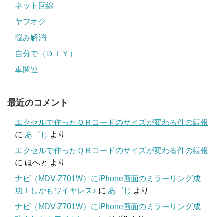
ネット回線
ヤフオク
悩み解消
自分で（ＤＩＹ）
車関連
最近のコメント
エクセルで作ったＱＲコードのサイズが変わる件の続報
に
あ゛じ
より
エクセルで作ったＱＲコードのサイズが変わる件の続報
に
ほへと
より
ナビ（MDV-Z701W）にiPhone画面のミラーリング成
功！しかもワイヤレス♪
に
あ゛じ
より
ナビ（MDV-Z701W）にiPhone画面のミラーリング成