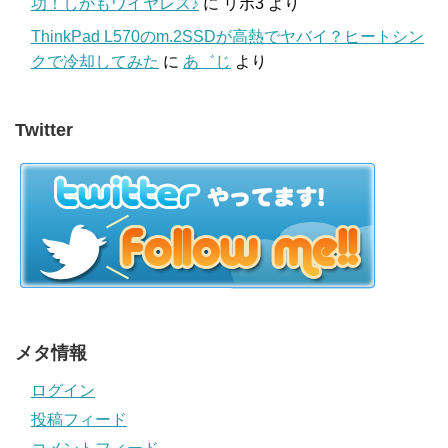
功！しかもワイヤレス♪
に
リポ3
より
ThinkPad L570のm.2SSDが高熱でヤバイ？ヒートシン
クで冷却してみた
に
あ゛じ
より
Twitter
メタ情報
ログイン
投稿フィード