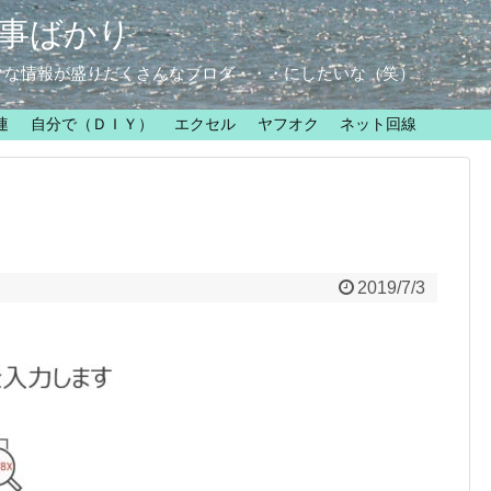
事ばかり
クな情報が盛りだくさんなブログ・・・にしたいな（笑）
連
自分で（ＤＩＹ）
エクセル
ヤフオク
ネット回線
2019/7/3