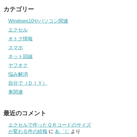
カテゴリー
Windows10やパソコン関連
エクセル
オトク情報
スマホ
ネット回線
ヤフオク
悩み解消
自分で（ＤＩＹ）
車関連
最近のコメント
エクセルで作ったＱＲコードのサイズ
が変わる件の続報
に
あ゛じ
より