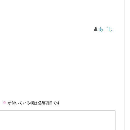
あ゛じ
。
※
が付いている欄は必須項目です