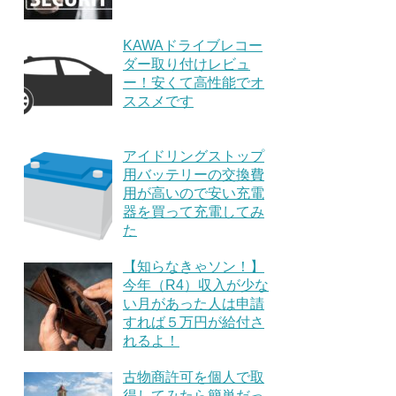
KAWAドライブレコー
ダー取り付けレビュ
ー！安くて高性能でオ
ススメです
アイドリングストップ
用バッテリーの交換費
用が高いので安い充電
器を買って充電してみ
た
【知らなきゃソン！】
今年（R4）収入が少な
い月があった人は申請
すれば５万円が給付さ
れるよ！
古物商許可を個人で取
得してみたら簡単だっ