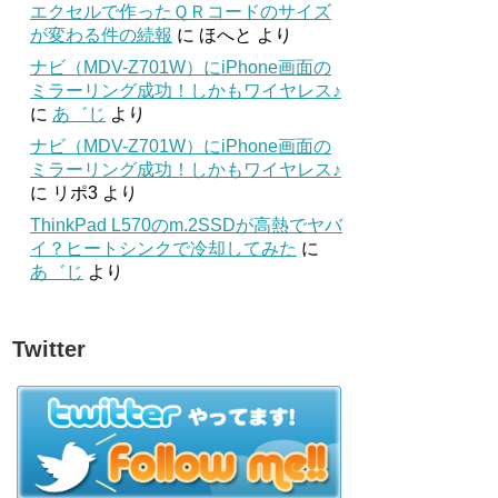
エクセルで作ったＱＲコードのサイズ
が変わる件の続報
に
ほへと
より
ナビ（MDV-Z701W）にiPhone画面の
ミラーリング成功！しかもワイヤレス♪
に
あ゛じ
より
ナビ（MDV-Z701W）にiPhone画面の
ミラーリング成功！しかもワイヤレス♪
に
リポ3
より
ThinkPad L570のm.2SSDが高熱でヤバ
イ？ヒートシンクで冷却してみた
に
あ゛じ
より
Twitter