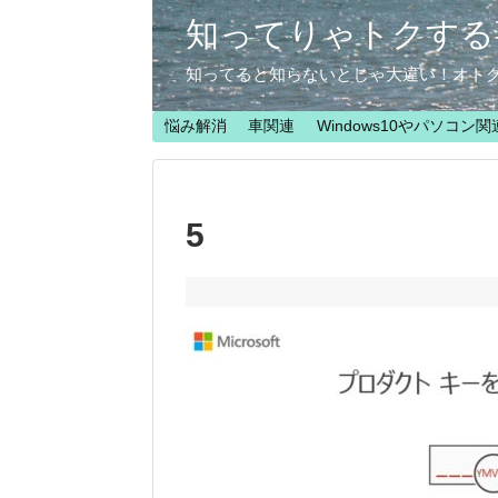
知ってりゃトクする
知ってると知らないとじゃ大違い！オト
悩み解消
車関連
Windows10やパソコン関
5