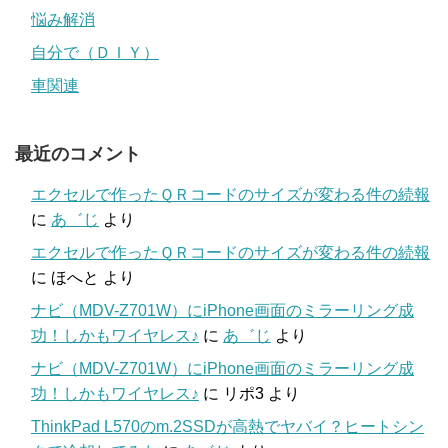
悩み解消
自分で（ＤＩＹ）
車関連
最近のコメント
エクセルで作ったＱＲコードのサイズが変わる件の続報
に
あ゛じ
より
エクセルで作ったＱＲコードのサイズが変わる件の続報
に
ほへと
より
ナビ（MDV-Z701W）にiPhone画面のミラーリング成
功！しかもワイヤレス♪
に
あ゛じ
より
ナビ（MDV-Z701W）にiPhone画面のミラーリング成
功！しかもワイヤレス♪
に
リポ3
より
ThinkPad L570のm.2SSDが高熱でヤバイ？ヒートシン