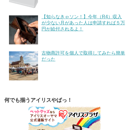
【知らなきゃソン！】今年（R4）収入
が少ない月があった人は申請すれば５万
円が給付されるよ！
古物商許可を個人で取得してみたら簡単
だった
何でも揃うアイリスやばっ！