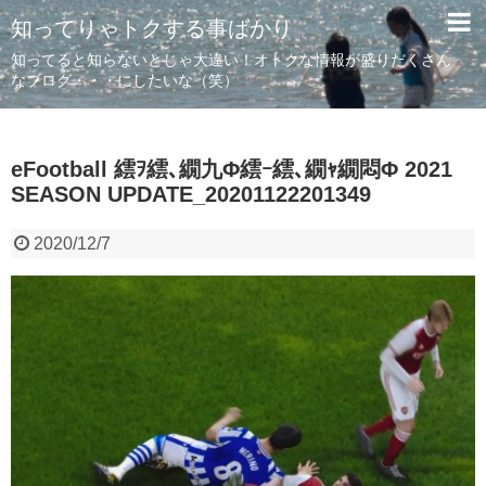
知ってりゃトクする事ばかり
知ってると知らないとじゃ大違い！オトクな情報が盛りだくさん
なブログ・・・にしたいな（笑）
eFootball 繧ｦ繧､繝九Φ繧ｰ繧､繝ｬ繝悶Φ 2021
SEASON UPDATE_20201122201349
2020/12/7