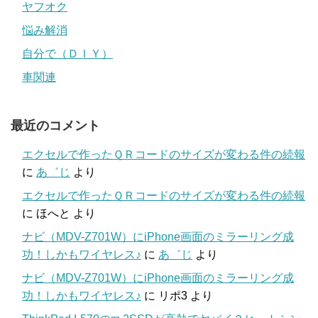
ヤフオク
悩み解消
自分で（ＤＩＹ）
車関連
最近のコメント
エクセルで作ったＱＲコードのサイズが変わる件の続報
に
あ゛じ
より
エクセルで作ったＱＲコードのサイズが変わる件の続報
に
ほへと
より
ナビ（MDV-Z701W）にiPhone画面のミラーリング成
功！しかもワイヤレス♪
に
あ゛じ
より
ナビ（MDV-Z701W）にiPhone画面のミラーリング成
功！しかもワイヤレス♪
に
リポ3
より