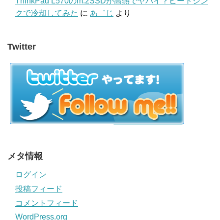
ThinkPad L570のm.2SSDが高熱でヤバイ？ヒートシン
クで冷却してみた
に
あ゛じ
より
Twitter
メタ情報
ログイン
投稿フィード
コメントフィード
WordPress.org