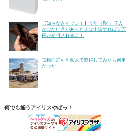
【知らなきゃソン！】今年（R4）収入
が少ない月があった人は申請すれば５万
円が給付されるよ！
古物商許可を個人で取得してみたら簡単
だった
何でも揃うアイリスやばっ！