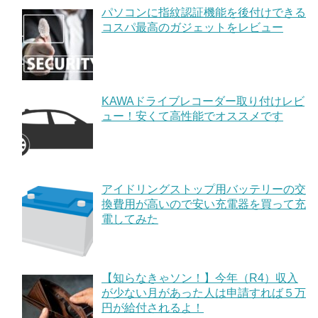
パソコンに指紋認証機能を後付けできる
コスパ最高のガジェットをレビュー
KAWAドライブレコーダー取り付けレビ
ュー！安くて高性能でオススメです
アイドリングストップ用バッテリーの交
換費用が高いので安い充電器を買って充
電してみた
【知らなきゃソン！】今年（R4）収入
が少ない月があった人は申請すれば５万
円が給付されるよ！