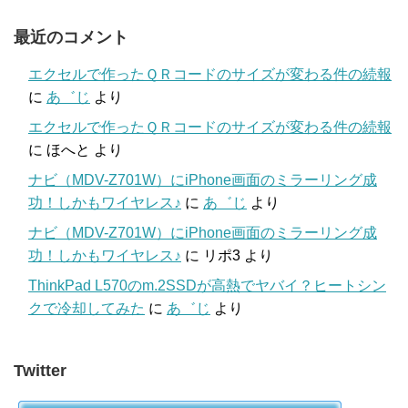
最近のコメント
エクセルで作ったＱＲコードのサイズが変わる件の続報
に
あ゛じ
より
エクセルで作ったＱＲコードのサイズが変わる件の続報
に
ほへと
より
ナビ（MDV-Z701W）にiPhone画面のミラーリング成
功！しかもワイヤレス♪
に
あ゛じ
より
ナビ（MDV-Z701W）にiPhone画面のミラーリング成
功！しかもワイヤレス♪
に
リポ3
より
ThinkPad L570のm.2SSDが高熱でヤバイ？ヒートシン
クで冷却してみた
に
あ゛じ
より
Twitter