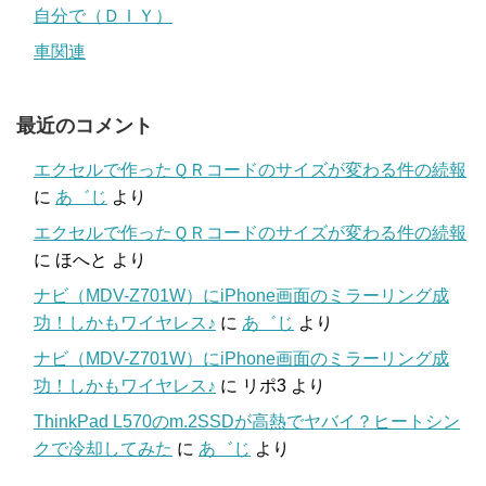
自分で（ＤＩＹ）
車関連
最近のコメント
エクセルで作ったＱＲコードのサイズが変わる件の続報
に
あ゛じ
より
エクセルで作ったＱＲコードのサイズが変わる件の続報
に
ほへと
より
ナビ（MDV-Z701W）にiPhone画面のミラーリング成
功！しかもワイヤレス♪
に
あ゛じ
より
ナビ（MDV-Z701W）にiPhone画面のミラーリング成
功！しかもワイヤレス♪
に
リポ3
より
ThinkPad L570のm.2SSDが高熱でヤバイ？ヒートシン
クで冷却してみた
に
あ゛じ
より