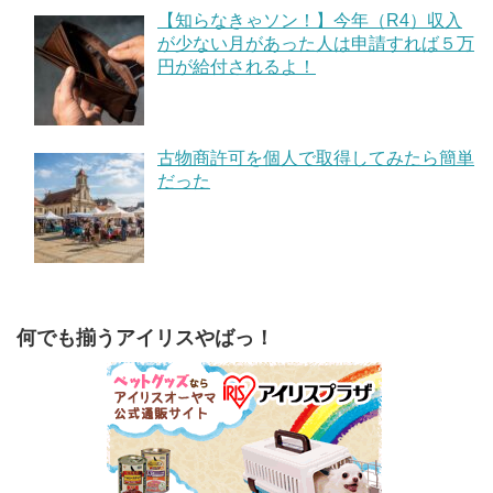
【知らなきゃソン！】今年（R4）収入
が少ない月があった人は申請すれば５万
円が給付されるよ！
古物商許可を個人で取得してみたら簡単
だった
何でも揃うアイリスやばっ！