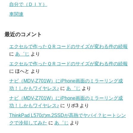
自分で（ＤＩＹ）
車関連
最近のコメント
エクセルで作ったＱＲコードのサイズが変わる件の続報
に
あ゛じ
より
エクセルで作ったＱＲコードのサイズが変わる件の続報
に
ほへと
より
ナビ（MDV-Z701W）にiPhone画面のミラーリング成
功！しかもワイヤレス♪
に
あ゛じ
より
ナビ（MDV-Z701W）にiPhone画面のミラーリング成
功！しかもワイヤレス♪
に
リポ3
より
ThinkPad L570のm.2SSDが高熱でヤバイ？ヒートシン
クで冷却してみた
に
あ゛じ
より