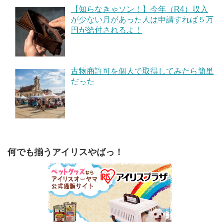
【知らなきゃソン！】今年（R4）収入
が少ない月があった人は申請すれば５万
円が給付されるよ！
古物商許可を個人で取得してみたら簡単
だった
何でも揃うアイリスやばっ！