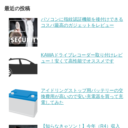
最近の投稿
パソコンに指紋認証機能を後付けできる
コスパ最高のガジェットをレビュー
KAWAドライブレコーダー取り付けレビ
ュー！安くて高性能でオススメです
アイドリングストップ用バッテリーの交
換費用が高いので安い充電器を買って充
電してみた
【知らなきゃソン！】今年（R4）収入