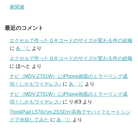
車関連
最近のコメント
エクセルで作ったＱＲコードのサイズが変わる件の続報
に
あ゛じ
より
エクセルで作ったＱＲコードのサイズが変わる件の続報
に
ほへと
より
ナビ（MDV-Z701W）にiPhone画面のミラーリング成
功！しかもワイヤレス♪
に
あ゛じ
より
ナビ（MDV-Z701W）にiPhone画面のミラーリング成
功！しかもワイヤレス♪
に
リポ3
より
ThinkPad L570のm.2SSDが高熱でヤバイ？ヒートシン
クで冷却してみた
に
あ゛じ
より