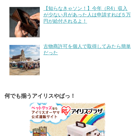
【知らなきゃソン！】今年（R4）収入
が少ない月があった人は申請すれば５万
円が給付されるよ！
古物商許可を個人で取得してみたら簡単
だった
何でも揃うアイリスやばっ！