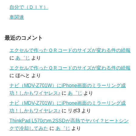
自分で（ＤＩＹ）
車関連
最近のコメント
エクセルで作ったＱＲコードのサイズが変わる件の続報
に
あ゛じ
より
エクセルで作ったＱＲコードのサイズが変わる件の続報
に
ほへと
より
ナビ（MDV-Z701W）にiPhone画面のミラーリング成
功！しかもワイヤレス♪
に
あ゛じ
より
ナビ（MDV-Z701W）にiPhone画面のミラーリング成
功！しかもワイヤレス♪
に
リポ3
より
ThinkPad L570のm.2SSDが高熱でヤバイ？ヒートシン
クで冷却してみた
に
あ゛じ
より