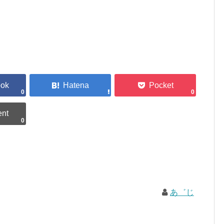
0
0
0
あ゛じ