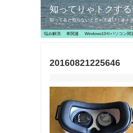
知ってりゃトクする
知ってると知らないとじゃ大違い！オト
悩み解消
車関連
Windows10やパソコン関
20160821225646