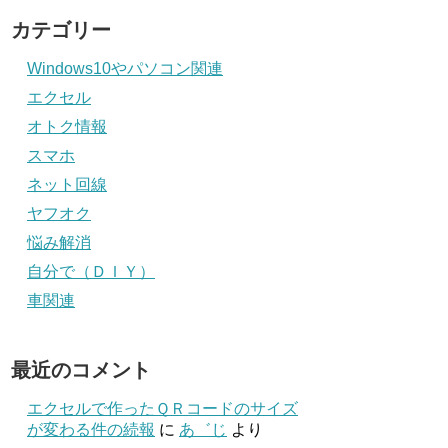
カテゴリー
Windows10やパソコン関連
エクセル
オトク情報
スマホ
ネット回線
ヤフオク
悩み解消
自分で（ＤＩＹ）
車関連
最近のコメント
エクセルで作ったＱＲコードのサイズ
が変わる件の続報
に
あ゛じ
より