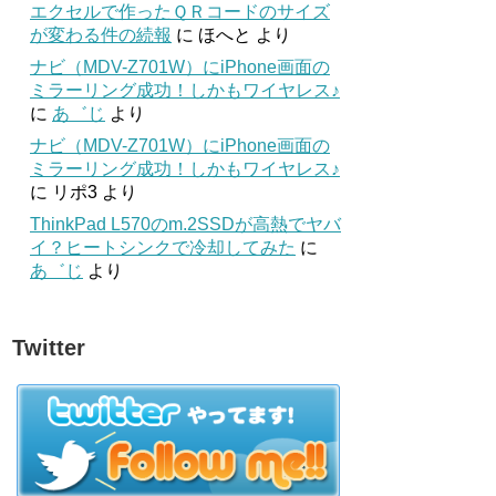
エクセルで作ったＱＲコードのサイズ
が変わる件の続報
に
ほへと
より
ナビ（MDV-Z701W）にiPhone画面の
ミラーリング成功！しかもワイヤレス♪
に
あ゛じ
より
ナビ（MDV-Z701W）にiPhone画面の
ミラーリング成功！しかもワイヤレス♪
に
リポ3
より
ThinkPad L570のm.2SSDが高熱でヤバ
イ？ヒートシンクで冷却してみた
に
あ゛じ
より
Twitter