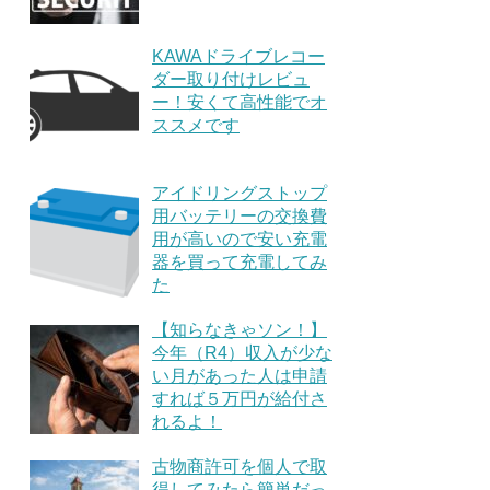
KAWAドライブレコー
ダー取り付けレビュ
ー！安くて高性能でオ
ススメです
アイドリングストップ
用バッテリーの交換費
用が高いので安い充電
器を買って充電してみ
た
【知らなきゃソン！】
今年（R4）収入が少な
い月があった人は申請
すれば５万円が給付さ
れるよ！
古物商許可を個人で取
得してみたら簡単だっ