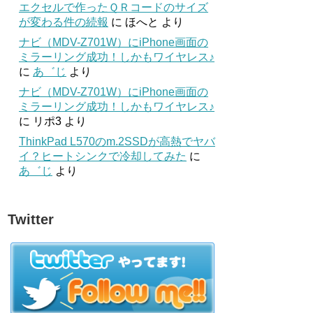
エクセルで作ったＱＲコードのサイズ
が変わる件の続報
に
ほへと
より
ナビ（MDV-Z701W）にiPhone画面の
ミラーリング成功！しかもワイヤレス♪
に
あ゛じ
より
ナビ（MDV-Z701W）にiPhone画面の
ミラーリング成功！しかもワイヤレス♪
に
リポ3
より
ThinkPad L570のm.2SSDが高熱でヤバ
イ？ヒートシンクで冷却してみた
に
あ゛じ
より
Twitter