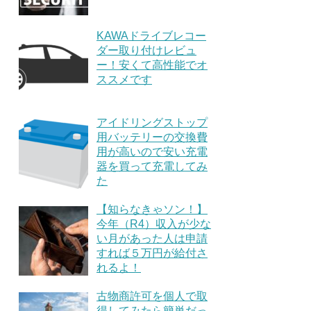
KAWAドライブレコー
ダー取り付けレビュ
ー！安くて高性能でオ
ススメです
アイドリングストップ
用バッテリーの交換費
用が高いので安い充電
器を買って充電してみ
た
【知らなきゃソン！】
今年（R4）収入が少な
い月があった人は申請
すれば５万円が給付さ
れるよ！
古物商許可を個人で取
得してみたら簡単だっ