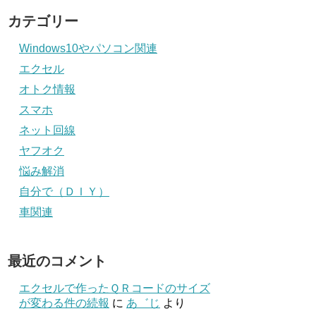
カテゴリー
Windows10やパソコン関連
エクセル
オトク情報
スマホ
ネット回線
ヤフオク
悩み解消
自分で（ＤＩＹ）
車関連
最近のコメント
エクセルで作ったＱＲコードのサイズ
が変わる件の続報
に
あ゛じ
より