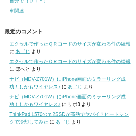
自分で（ＤＩＹ）
車関連
最近のコメント
エクセルで作ったＱＲコードのサイズが変わる件の続報
に
あ゛じ
より
エクセルで作ったＱＲコードのサイズが変わる件の続報
に
ほへと
より
ナビ（MDV-Z701W）にiPhone画面のミラーリング成
功！しかもワイヤレス♪
に
あ゛じ
より
ナビ（MDV-Z701W）にiPhone画面のミラーリング成
功！しかもワイヤレス♪
に
リポ3
より
ThinkPad L570のm.2SSDが高熱でヤバイ？ヒートシン
クで冷却してみた
に
あ゛じ
より