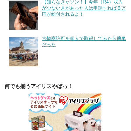
【知らなきゃソン！】今年（R4）収入
が少ない月があった人は申請すれば５万
円が給付されるよ！
古物商許可を個人で取得してみたら簡単
だった
何でも揃うアイリスやばっ！