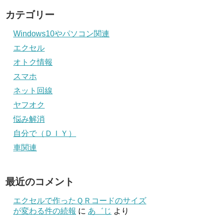
カテゴリー
Windows10やパソコン関連
エクセル
オトク情報
スマホ
ネット回線
ヤフオク
悩み解消
自分で（ＤＩＹ）
車関連
最近のコメント
エクセルで作ったＱＲコードのサイズ
が変わる件の続報
に
あ゛じ
より