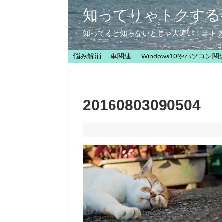
知ってりゃトクする
知ってると知らないとじゃ大違い！オト
悩み解消
車関連
Windows10やパソコン関
20160803090504