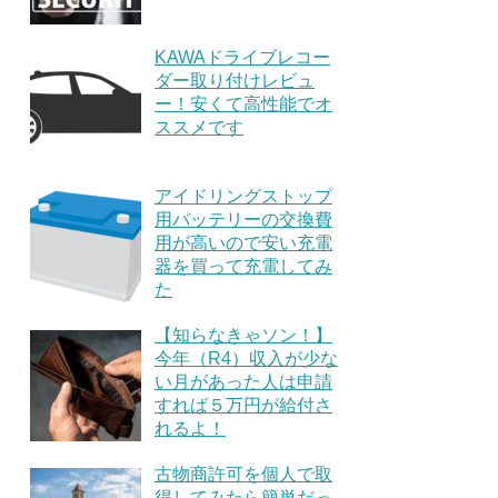
KAWAドライブレコー
ダー取り付けレビュ
ー！安くて高性能でオ
ススメです
アイドリングストップ
用バッテリーの交換費
用が高いので安い充電
器を買って充電してみ
た
【知らなきゃソン！】
今年（R4）収入が少な
い月があった人は申請
すれば５万円が給付さ
れるよ！
古物商許可を個人で取
得してみたら簡単だっ