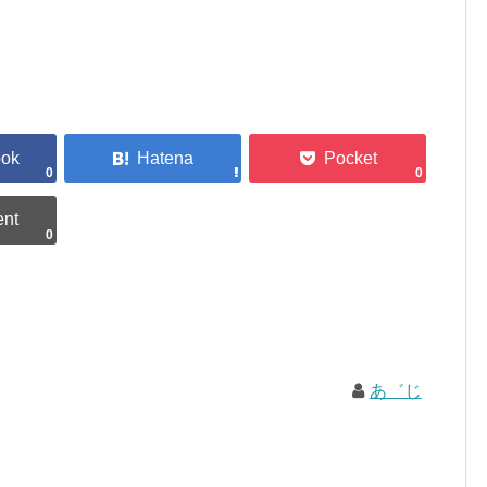
0
0
0
あ゛じ