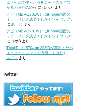
エクセルで作ったＱＲコードのサイズ
が変わる件の続報
に
ほへと
より
ナビ（MDV-Z701W）にiPhone画面の
ミラーリング成功！しかもワイヤレス♪
に
あ゛じ
より
ナビ（MDV-Z701W）にiPhone画面の
ミラーリング成功！しかもワイヤレス♪
に
リポ3
より
ThinkPad L570のm.2SSDが高熱でヤバ
イ？ヒートシンクで冷却してみた
に
あ゛じ
より
Twitter