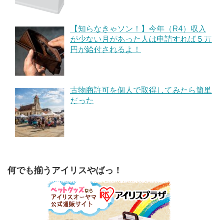
【知らなきゃソン！】今年（R4）収入
が少ない月があった人は申請すれば５万
円が給付されるよ！
古物商許可を個人で取得してみたら簡単
だった
何でも揃うアイリスやばっ！