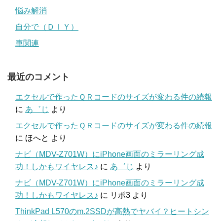
悩み解消
自分で（ＤＩＹ）
車関連
最近のコメント
エクセルで作ったＱＲコードのサイズが変わる件の続報
に
あ゛じ
より
エクセルで作ったＱＲコードのサイズが変わる件の続報
に
ほへと
より
ナビ（MDV-Z701W）にiPhone画面のミラーリング成
功！しかもワイヤレス♪
に
あ゛じ
より
ナビ（MDV-Z701W）にiPhone画面のミラーリング成
功！しかもワイヤレス♪
に
リポ3
より
ThinkPad L570のm.2SSDが高熱でヤバイ？ヒートシン