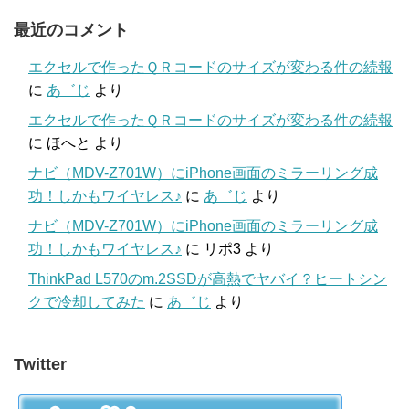
最近のコメント
エクセルで作ったＱＲコードのサイズが変わる件の続報
に
あ゛じ
より
エクセルで作ったＱＲコードのサイズが変わる件の続報
に
ほへと
より
ナビ（MDV-Z701W）にiPhone画面のミラーリング成
功！しかもワイヤレス♪
に
あ゛じ
より
ナビ（MDV-Z701W）にiPhone画面のミラーリング成
功！しかもワイヤレス♪
に
リポ3
より
ThinkPad L570のm.2SSDが高熱でヤバイ？ヒートシン
クで冷却してみた
に
あ゛じ
より
Twitter