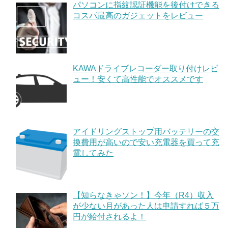
パソコンに指紋認証機能を後付けできる
コスパ最高のガジェットをレビュー
KAWAドライブレコーダー取り付けレビ
ュー！安くて高性能でオススメです
アイドリングストップ用バッテリーの交
換費用が高いので安い充電器を買って充
電してみた
【知らなきゃソン！】今年（R4）収入
が少ない月があった人は申請すれば５万
円が給付されるよ！