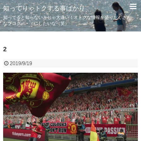
知ってりゃトクする事ばかり
知ってると知らないとじゃ大違い！オトクな情報が盛りだくさん
なブログ・・・にしたいな（笑）
2
2019/9/19