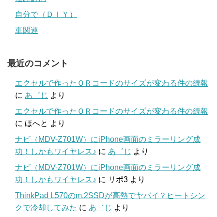
自分で（ＤＩＹ）
車関連
最近のコメント
エクセルで作ったＱＲコードのサイズが変わる件の続報
に
あ゛じ
より
エクセルで作ったＱＲコードのサイズが変わる件の続報
に
ほへと
より
ナビ（MDV-Z701W）にiPhone画面のミラーリング成
功！しかもワイヤレス♪
に
あ゛じ
より
ナビ（MDV-Z701W）にiPhone画面のミラーリング成
功！しかもワイヤレス♪
に
リポ3
より
ThinkPad L570のm.2SSDが高熱でヤバイ？ヒートシン
クで冷却してみた
に
あ゛じ
より