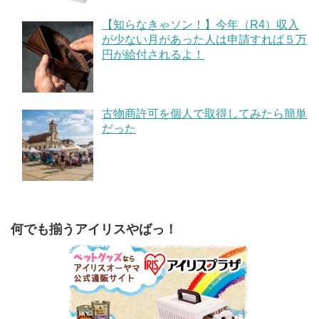
【知らなきゃソン！】今年（R4）収入
が少ない月があった人は申請すれば５万
円が給付されるよ！
古物商許可を個人で取得してみたら簡単
だった
何でも揃うアイリスやばっ！