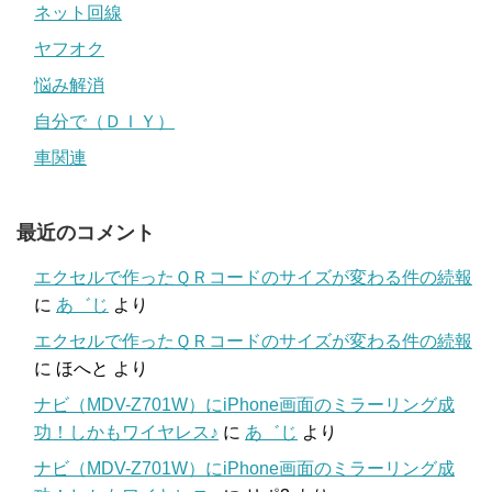
ネット回線
ヤフオク
悩み解消
自分で（ＤＩＹ）
車関連
最近のコメント
エクセルで作ったＱＲコードのサイズが変わる件の続報
に
あ゛じ
より
エクセルで作ったＱＲコードのサイズが変わる件の続報
に
ほへと
より
ナビ（MDV-Z701W）にiPhone画面のミラーリング成
功！しかもワイヤレス♪
に
あ゛じ
より
ナビ（MDV-Z701W）にiPhone画面のミラーリング成