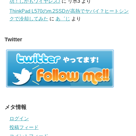
功！しかもワイヤレス♪
に
リポ3
より
ThinkPad L570のm.2SSDが高熱でヤバイ？ヒートシン
クで冷却してみた
に
あ゛じ
より
Twitter
メタ情報
ログイン
投稿フィード