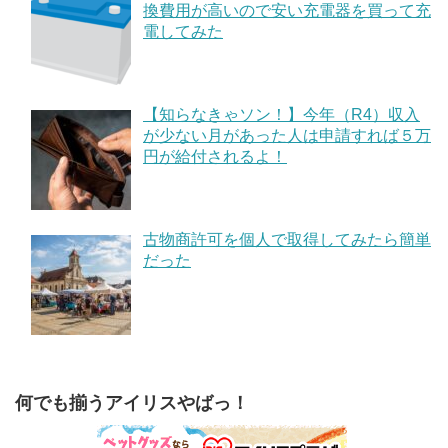
換費用が高いので安い充電器を買って充
電してみた
【知らなきゃソン！】今年（R4）収入
が少ない月があった人は申請すれば５万
円が給付されるよ！
古物商許可を個人で取得してみたら簡単
だった
何でも揃うアイリスやばっ！