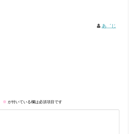
あ゛じ
。
※
が付いている欄は必須項目です