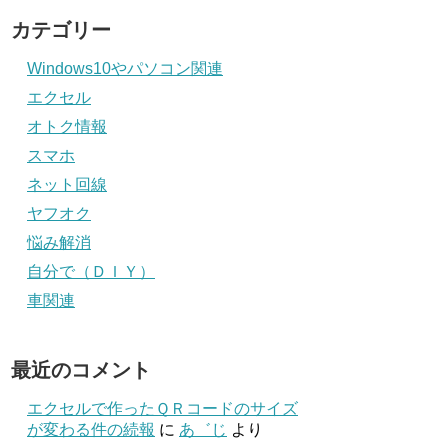
カテゴリー
Windows10やパソコン関連
エクセル
オトク情報
スマホ
ネット回線
ヤフオク
悩み解消
自分で（ＤＩＹ）
車関連
最近のコメント
エクセルで作ったＱＲコードのサイズ
が変わる件の続報
に
あ゛じ
より