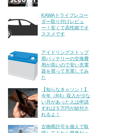
KAWAドライブレコー
ダー取り付けレビュ
ー！安くて高性能でオ
ススメです
アイドリングストップ
用バッテリーの交換費
用が高いので安い充電
器を買って充電してみ
た
【知らなきゃソン！】
今年（R4）収入が少な
い月があった人は申請
すれば５万円が給付さ
れるよ！
古物商許可を個人で取
得してみたら簡単だっ