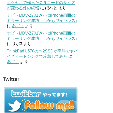
エクセルで作ったＱＲコードのサイズ
が変わる件の続報
に
ほへと
より
ナビ（MDV-Z701W）にiPhone画面の
ミラーリング成功！しかもワイヤレス♪
に
あ゛じ
より
ナビ（MDV-Z701W）にiPhone画面の
ミラーリング成功！しかもワイヤレス♪
に
リポ3
より
ThinkPad L570のm.2SSDが高熱でヤバ
イ？ヒートシンクで冷却してみた
に
あ゛じ
より
Twitter