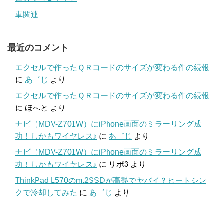
車関連
最近のコメント
エクセルで作ったＱＲコードのサイズが変わる件の続報
に
あ゛じ
より
エクセルで作ったＱＲコードのサイズが変わる件の続報
に
ほへと
より
ナビ（MDV-Z701W）にiPhone画面のミラーリング成
功！しかもワイヤレス♪
に
あ゛じ
より
ナビ（MDV-Z701W）にiPhone画面のミラーリング成
功！しかもワイヤレス♪
に
リポ3
より
ThinkPad L570のm.2SSDが高熱でヤバイ？ヒートシン
クで冷却してみた
に
あ゛じ
より