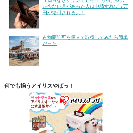
【知らなきゃソン！】今年（R4）収入
が少ない月があった人は申請すれば５万
円が給付されるよ！
古物商許可を個人で取得してみたら簡単
だった
何でも揃うアイリスやばっ！